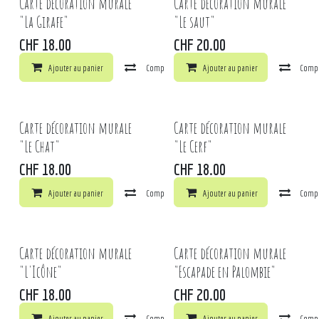
Carte décoration murale
Carte décoration murale
"La Girafe"
"Le saut"
CHF
18.00
CHF
20.00
Ajouter au panier
Comparer
Ajouter au panier
Ajouter à la liste de souhaits
Comp
Carte décoration murale
Carte décoration murale
"Le Chat"
"Le Cerf"
CHF
18.00
CHF
18.00
Ajouter au panier
Comparer
Ajouter au panier
Ajouter à la liste de souhaits
Comp
Carte décoration murale
Carte décoration murale
"L'Icône"
"Escapade en Palombie"
CHF
18.00
CHF
20.00
Ajouter au panier
Comparer
Ajouter au panier
Ajouter à la liste de souhaits
Comp