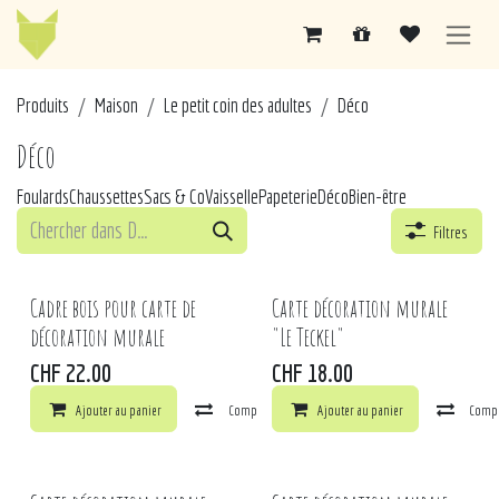
Se rendre au contenu
Pr
od​​uits
Maison
Le petit coin des adultes
Déco
Déco
Foulards
Chaussettes
Sacs & Co
Vaisselle
Papeterie
Déco
Bien-être
Filtres
Cadre bois pour carte de
Carte décoration murale
décoration murale
"Le Teckel"
CHF
22.00
CHF
18.00
Ajouter au panier
Comparer
Ajouter au panier
Ajouter à la liste de souhaits
Comp