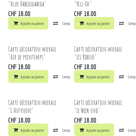
"Blue Dabedidabeda"
"Yell-Oh"
CHF
18.00
CHF
18.00
Ajouter au panier
Comparer
Ajouter au panier
Ajouter à la liste de souhaits
Comp
Carte décoration murale
Carte décoration murale
"Air de printemps"
"Les Hiboux"
CHF
18.00
CHF
18.00
Ajouter au panier
Comparer
Ajouter au panier
Ajouter à la liste de souhaits
Comp
Carte décoration murale
Carte décoration murale
"L'Autruche"
"Le Week-end"
CHF
18.00
CHF
18.00
Ajouter au panier
Comparer
Ajouter au panier
Ajouter à la liste de souhaits
Comp