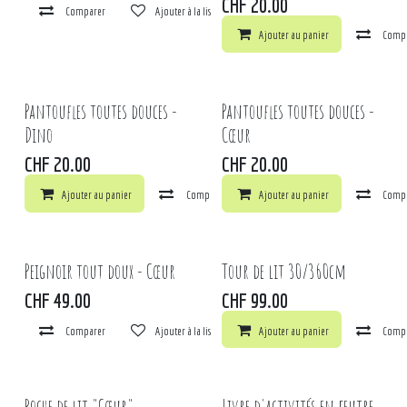
CHF
20.00
Comparer
Ajouter à la liste de souhaits
Ajouter au panier
Comp
Pantoufles toutes douces -
Pantoufles toutes douces -
Dino
Cœur
CHF
20.00
CHF
20.00
Ajouter au panier
Comparer
Ajouter au panier
Ajouter à la liste de souhaits
Comp
Peignoir tout doux - Cœur
Tour de lit 30/360cm
CHF
49.00
CHF
99.00
Comparer
Ajouter à la liste de souhaits
Ajouter au panier
Comp
Poche de lit "Cœur"
Livre d'activités en feutre