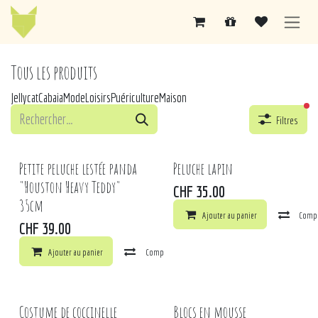
Se rendre au contenu
Tous les produits
Jellycat
Cabaia
Mode
Loisirs
Puériculture
Maison
fil
Filtres
Petite peluche lestée panda
Peluche lapin
"Houston Heavy Teddy"
CHF
35.00
35cm
Ajouter au panier
Comp
CHF
39.00
Ajouter au panier
Comparer
Ajouter à la liste de souhaits
Costume de coccinelle
Blocs en mousse