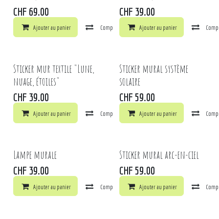
CHF
69.00
CHF
39.00
Ajouter au panier
Comparer
Ajouter au panier
Ajouter à la liste de souhaits
Comp
Sticker mur textile "Lune,
Sticker mural système
nuage, étoiles"
solaire
CHF
39.00
CHF
59.00
Ajouter au panier
Comparer
Ajouter au panier
Ajouter à la liste de souhaits
Comp
Lampe murale
Sticker mural arc-en-ciel
CHF
39.00
CHF
59.00
Ajouter au panier
Comparer
Ajouter au panier
Ajouter à la liste de souhaits
Comp