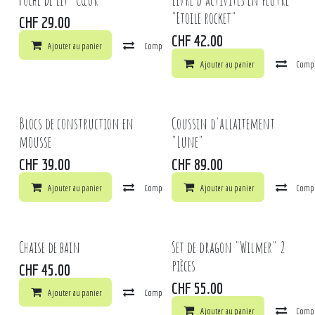
"Etoile rocket"
CHF
29.00
CHF
42.00
Ajouter au panier
Comparer
Ajouter à la liste de souhaits
Ajouter au panier
Comp
Blocs de construction en
Coussin d'allaitement
mousse
"Lune"
CHF
39.00
CHF
89.00
Ajouter au panier
Comparer
Ajouter au panier
Ajouter à la liste de souhaits
Comp
Chaise de bain
Set de dragon "Wilmer" 2
pièces
CHF
45.00
CHF
55.00
Ajouter au panier
Comparer
Ajouter à la liste de souhaits
Ajouter au panier
Comp