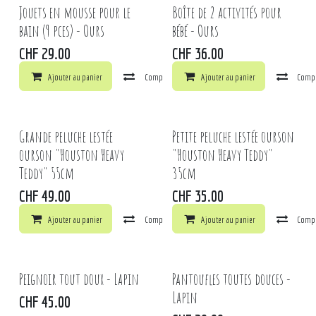
Jouets en mousse pour le
Boîte de 2 activités pour
bain (9 pces) - Ours
bébé - Ours
CHF
29.00
CHF
36.00
Ajouter au panier
Comparer
Ajouter au panier
Ajouter à la liste de souhaits
Comp
Grande peluche lestée
Petite peluche lestée ourson
ourson "Houston Heavy
"Houston Heavy Teddy"
Teddy" 55cm
35cm
CHF
49.00
CHF
35.00
Ajouter au panier
Comparer
Ajouter au panier
Ajouter à la liste de souhaits
Comp
Peignoir tout doux - Lapin
Pantoufles toutes douces -
Lapin
CHF
45.00