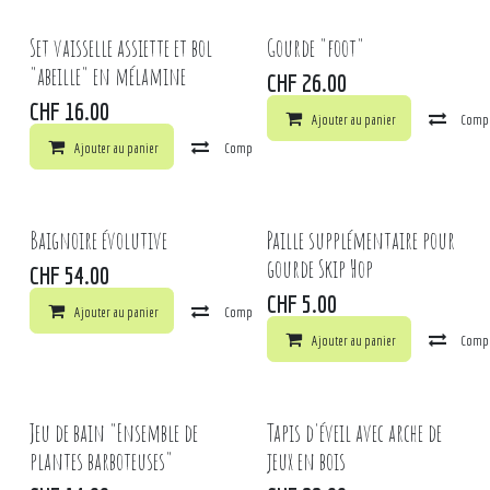
Set vaisselle assiette et bol
Gourde "foot"
"abeille" en mélamine
CHF
26.00
CHF
16.00
Ajouter au panier
Comp
Ajouter au panier
Comparer
Ajouter à la liste de souhaits
Baignoire évolutive
Paille supplémentaire pour
gourde Skip Hop
CHF
54.00
CHF
5.00
Ajouter au panier
Comparer
Ajouter à la liste de souhaits
Ajouter au panier
Comp
Jeu de bain "Ensemble de
Tapis d'éveil avec arche de
plantes barboteuses"
jeux en bois