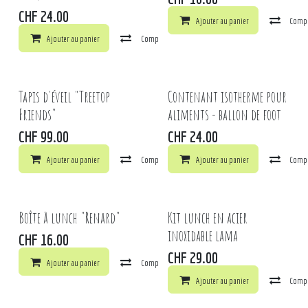
CHF
24.00
Ajouter au panier
Comp
Ajouter au panier
Comparer
Ajouter à la liste de souhaits
Tapis d'éveil "Treetop
Contenant isotherme pour
Friends"
aliments - ballon de foot
CHF
99.00
CHF
24.00
Ajouter au panier
Comparer
Ajouter au panier
Ajouter à la liste de souhaits
Comp
Boîte à lunch "Renard"
Kit lunch en acier
inoxidable lama
CHF
16.00
CHF
29.00
Ajouter au panier
Comparer
Ajouter à la liste de souhaits
Ajouter au panier
Comp