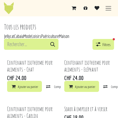
Se rendre au contenu
Tous les produits
Jellycat
Cabaia
Mode
Loisirs
Puériculture
Maison
fil
Filtres
Contenant isotherme pour
Contenant isotherme pour
aliments - Chat
aliments - Eléphant
CHF
24.00
CHF
24.00
Ajouter au panier
Comparer
Ajouter au panier
Ajouter à la liste de souhaits
Comp
Contenant isotherme pour
Seaux à empiler et à verser
aliments - Carlin
CHF
18.00