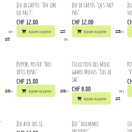
Jeu de cartes "On like
Jeu de cartes "ça s'fait
Je
ou pas ?"
pas"
no
CHF
12.00
CHF
12.00
C
la liste de souhaits
Ajouter au panier
Comparer
Ajouter au panier
Ajouter à la liste de souhai
Comp
Comparer
Ajouter à la liste de souhaits
Poppik, poster "Nos
Collection des mini
Ki
défis repas"
games Minus "Cul de
"V
sac"
CHF
15.00
C
CHF
8.00
la liste de souhaits
Comparer
Ajouter au panier
Ajouter à la liste de souhaits
Comparer
Ajouter à la liste de souhai
Ajouter au panier
Comp
"
Jeu avec des si...
Jeu "dilemmes
Li
absurdes"
so