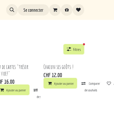
Se connecter
filtres actifs
Filtres
u de cartes "trésor
Chacun ses goûts !
 vue!"
CHF
12.00
HF
16.00
Ajouter au panier
Comparer
Ajouter au panier
Comparer
Ajouter à la liste de souhaits
ts
arer
Ajouter à la liste de souhaits