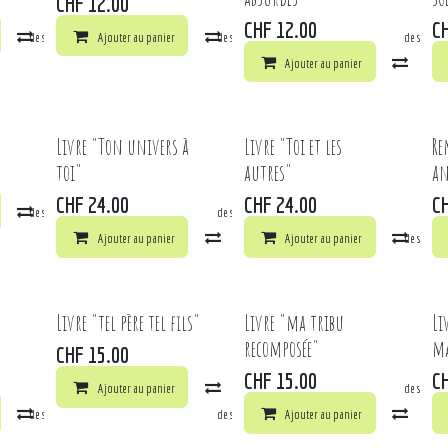
CHF
12.00
CHF
12.00
C
la liste de souhaits
Comparer
Ajouter au panier
Ajouter à la liste de souhaits
Comparer
Ajouter à la liste de souhai
Ajouter au panier
Comp
Livre "Ton univers à
Livre "Toi et les
Re
toi"
autres"
an
CHF
24.00
CHF
24.00
C
la liste de souhaits
Comparer
Ajouter à la liste de souhaits
Ajouter au panier
Comparer
Ajouter au panier
Ajouter à la liste de souhai
Comp
Livre "tel père tel fils"
Livre "ma tribu
Li
recomposée"
ma
CHF
15.00
CHF
15.00
C
Ajouter au panier
Comparer
Ajouter à la liste de souhai
la liste de souhaits
Comparer
Ajouter à la liste de souhaits
Ajouter au panier
Comp