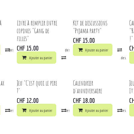
à
Livre à remplir entre
Kit de discussions
Ca
copines "Gang de
"Pyjama party"
"H
filles"
!"
CHF
15.00
CHF
15.00
C
la liste de souhaits
Comparer
Ajouter à la liste de souhaits
Ajouter au panier
Comp
Ajouter au panier
Comparer
Ajouter à la liste de souhai
Max
Jeu "C'est quoi le pire
Calendrier
Je
?"
d'anniversaire
It
CHF
12.00
CHF
18.00
C
la liste de souhaits
Comparer
Ajouter au panier
Ajouter à la liste de souhaits
Comparer
Ajouter au panier
Ajouter à la liste de souhai
Comp