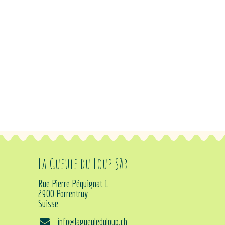
La Gueule du Loup Sàrl
Rue Pierre Péquignat 1
2900 Porrentruy
Suisse
info@lagueuleduloup.ch