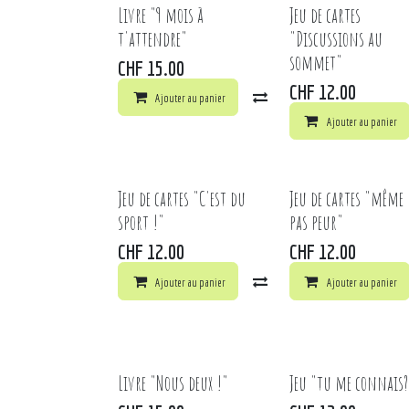
Livre "9 mois à
Jeu de cartes
t'attendre"
"Discussions au
sommet"
CHF
15.00
CHF
12.00
Ajouter au panier
Comparer
Ajouter à 
Ajouter au panier
Jeu de cartes "C'est du
Jeu de cartes "même
sport !"
pas peur"
CHF
12.00
CHF
12.00
Ajouter au panier
Comparer
Ajouter au panier
Ajouter à 
Livre "Nous deux !"
Jeu "tu me connais?