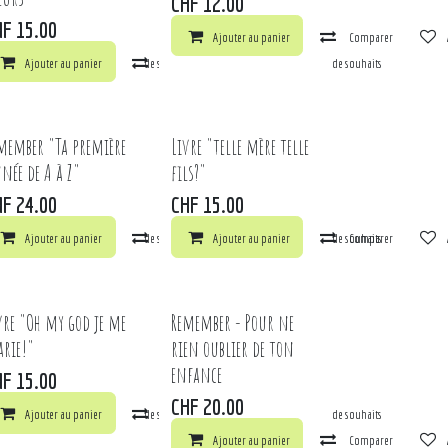
CHF
12.00
HF
15.00
ts
Ajouter au panier
Comparer
arer
Ajouter au panier
Ajouter à la liste de souhaits
Comparer
Ajouter à la liste de souhaits
member "Ta première
Livre "telle mère telle
née de A à Z"
fils?"
HF
24.00
CHF
15.00
ts
arer
Ajouter au panier
Ajouter à la liste de souhaits
Comparer
Ajouter au panier
Ajouter à la liste de souhaits
Comparer
vre "Oh my god je me
Remember - Pour ne
rie!"
rien oublier de ton
enfance
HF
15.00
ts
CHF
20.00
arer
Ajouter au panier
Ajouter à la liste de souhaits
Comparer
Ajouter à la liste de souhaits
Ajouter au panier
Comparer