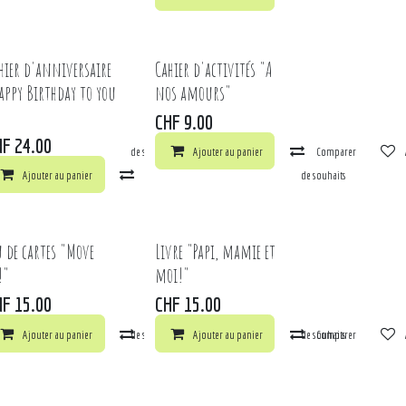
hier d'anniversaire
Cahier d'activités "A
appy Birthday to you
nos amours"
CHF
9.00
HF
24.00
arer
Ajouter à la liste de souhaits
Ajouter au panier
Comparer
ts
Ajouter au panier
Comparer
Ajouter à la liste de souhaits
u de cartes "Move
Livre "Papi, mamie et
!"
moi!"
HF
15.00
CHF
15.00
ts
arer
Ajouter au panier
Ajouter à la liste de souhaits
Comparer
Ajouter au panier
Ajouter à la liste de souhaits
Comparer