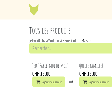
Se rendre au contenu
Jellycat
Cabaia
Mo
Tous les produits
Jellycat
Cabaia
Mode
Loisirs
Puériculture
Maison
Jeu "Parle-moi de moi"
Quelle famille!
CHF
15.00
CHF
15.00
Ajouter au panier
Comparer
Ajouter au panier
Ajouter à 