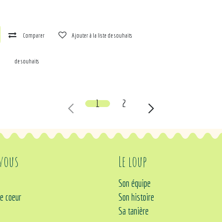
Comparer
Ajouter à la liste de souhaits
la liste de souhaits
1
2
 vous
Le loup
Son équipe
e coeur
Son histoire
Sa tanière