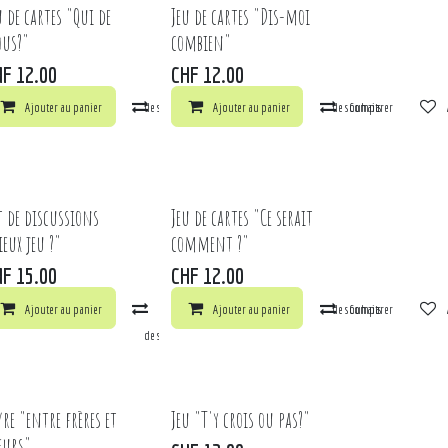
u de cartes "Qui de
Jeu de cartes "Dis-moi
us?"
combien"
HF
12.00
CHF
12.00
ts
arer
Ajouter au panier
Ajouter à la liste de souhaits
Comparer
Ajouter au panier
Ajouter à la liste de souhaits
Comparer
t de discussions
Jeu de cartes "Ce serait
ieux jeu ?"
comment ?"
HF
15.00
CHF
12.00
ts
Ajouter au panier
Comparer
Ajouter au panier
Ajouter à la liste de souhaits
Comparer
arer
Ajouter à la liste de souhaits
vre "entre frères et
Jeu "T'y crois ou pas?"
eurs"