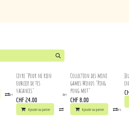
de
Loisirs
Puériculture
Maison
Marques
Livre "Pour ne rien
Collection des mini
Je
oublier de tes
games Minus "Ping
en
vacances"
pong mot"
C
la liste de souhaits
Comparer
Ajouter à la liste de souhaits
CHF
24.00
CHF
8.00
Ajouter au panier
Comparer
Ajouter au panier
Ajouter à la liste de souhai
Comp