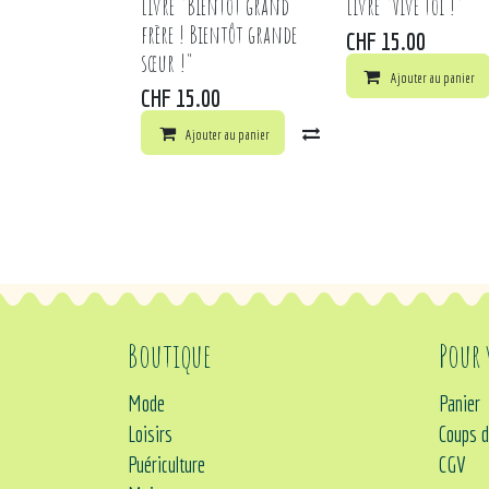
Livre "Bientôt grand
Livre "Vive toi !"
frère ! Bientôt grande
CHF
15.00
sœur !"
Ajouter au panier
CHF
15.00
Ajouter au panier
Comparer
Ajouter à 
Boutique
Pour
Mode
Panier
Loisirs
Coups d
Puériculture
CGV