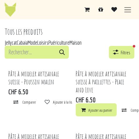
Se rendre au contenu
Tous les produits
Jellycat
Cabaia
Mode
Loisirs
Puériculture
Maison
fil
Filtres
Pâte à modeler artisanale
Pâte à modeler artisanale
suisse - Poussin malin
suisse à paillettes - Peace
and Love
CHF
6.50
CHF
6.50
Comparer
Ajouter à la liste de souhaits
Ajouter au panier
Comp
Pâte à modeler artisanale
Pâte à modeler artisanale