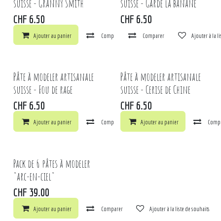
suisse - Granny Smith
suisse - Garde la banane
CHF
6.50
CHF
6.50
Ajouter au panier
Comparer
Comparer
Ajouter à la liste de souhaits
Ajouter à la l
Pâte à modeler artisanale
Pâte à modeler artisanale
suisse - Fou de rage
suisse - Cerise de Chine
CHF
6.50
CHF
6.50
Ajouter au panier
Comparer
Ajouter au panier
Ajouter à la liste de souhaits
Comp
Pack de 6 pâtes à modeler
"arc-en-ciel"
CHF
39.00
Ajouter au panier
Comparer
Ajouter à la liste de souhaits