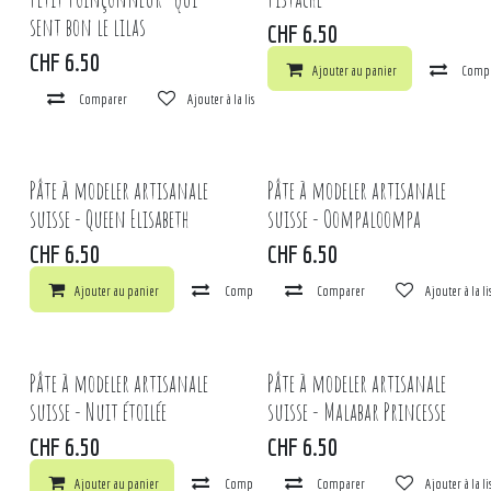
sent bon le lilas
CHF
6.50
CHF
6.50
Ajouter au panier
Comp
Comparer
Ajouter à la liste de souhaits
Pâte à modeler artisanale
Pâte à modeler artisanale
suisse - Queen Elisabeth
suisse - Oompaloompa
CHF
6.50
CHF
6.50
Ajouter au panier
Comparer
Comparer
Ajouter à la liste de souhaits
Ajouter à la l
Pâte à modeler artisanale
Pâte à modeler artisanale
suisse - Nuit étoilée
suisse - Malabar Princesse
CHF
6.50
CHF
6.50
Ajouter au panier
Comparer
Comparer
Ajouter à la liste de souhaits
Ajouter à la l