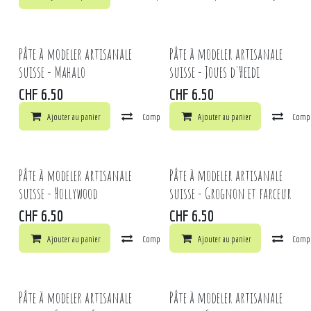
Pâte à modeler artisanale
Pâte à modeler artisanale
suisse - Mahalo
suisse - Joues d'Heidi
CHF
6.50
CHF
6.50
Ajouter au panier
Comparer
Ajouter au panier
Ajouter à la liste de souhaits
Comp
Pâte à modeler artisanale
Pâte à modeler artisanale
suisse - Hollywood
suisse - Grognon et farceur
CHF
6.50
CHF
6.50
Ajouter au panier
Comparer
Ajouter au panier
Ajouter à la liste de souhaits
Comp
Pâte à modeler artisanale
Pâte à modeler artisanale