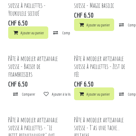
suisse à paillettes -
suisse - Magic basilic
Youkulele secoué
CHF
6.50
CHF
6.50
Ajouter au panier
Comp
Ajouter au panier
Comparer
Ajouter à la liste de souhaits
Pâte à modeler artisanale
Pâte à modeler artisanale
suisse - Baiser de
suisse à paillettes - Zest de
framboisiers
fée
CHF
6.50
CHF
6.50
Comparer
Ajouter à la liste de souhaits
Ajouter au panier
Comp
Pâte à modeler artisanale
Pâte à modeler artisanale
suisse à paillettes - "Le
suisse - T'as une tache...
petit poinçonneur" qui
pistache