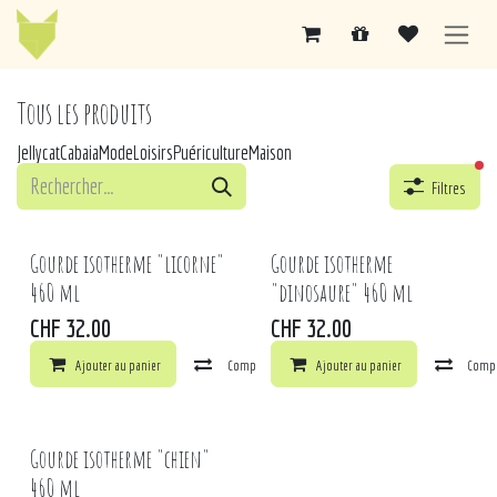
Se rendre au contenu
Tous les produits
Jellycat
Cabaia
Mode
Loisirs
Puériculture
Maison
fil
Filtres
Gourde isotherme "licorne"
Gourde isotherme
460 ml
"dinosaure" 460 ml
CHF
32.00
CHF
32.00
Ajouter au panier
Comparer
Ajouter au panier
Ajouter à la liste de souhaits
Comp
Gourde isotherme "chien"
460 ml