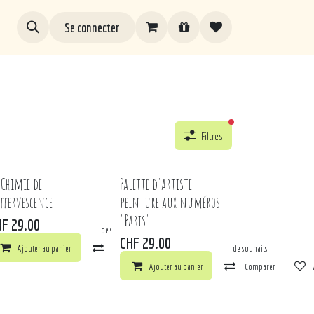
Se connecter
filtres actifs
Filtres
 Chimie de
Palette d'artiste
Effervescence
peinture aux numéros
"Paris"
HF
29.00
arer
Ajouter à la liste de souhaits
CHF
29.00
ts
Ajouter au panier
Comparer
Ajouter à la liste de souhaits
Ajouter au panier
Comparer