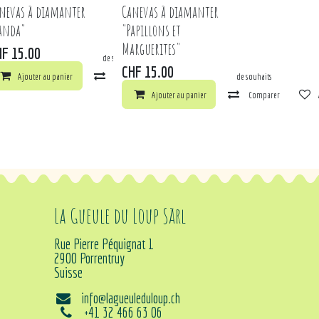
nevas à diamanter
Canevas à diamanter
anda"
"Papillons et
Marguerites"
HF
15.00
arer
Ajouter à la liste de souhaits
CHF
15.00
ts
Ajouter au panier
Comparer
Ajouter à la liste de souhaits
Ajouter au panier
Comparer
La Gueule du Loup Sàrl
Rue Pierre Péquignat 1
2900 Porrentruy
Suisse
info@lagueuleduloup.ch
+41 32 466 63 06