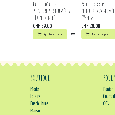
Palette d'artiste
Palette d'artiste
peinture aux numéros
peinture aux numér
"La Provence"
"Venise"
CHF
29.00
CHF
29.00
Ajouter au panier
Comparer
Ajouter au panier
Ajouter à 
Boutique
Pour
Mode
Panier
Loisirs
Coups d
Puériculture
CGV
Maison