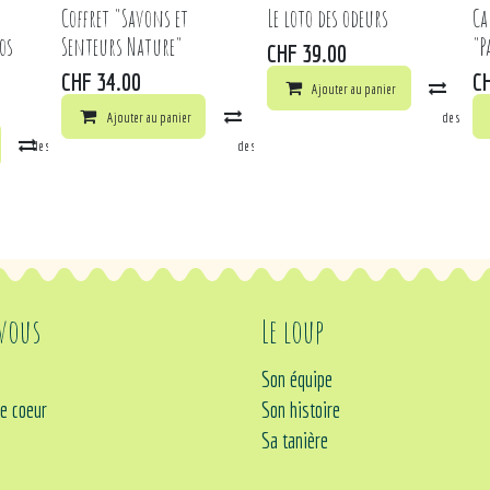
Coffret "Savons et
Le loto des odeurs
Ca
os
Senteurs Nature"
"P
CHF
39.00
CHF
34.00
C
Ajouter au panier
Comp
Ajouter au panier
Comparer
Ajouter à la liste de souhai
la liste de souhaits
Comparer
Ajouter à la liste de souhaits
 vous
Le loup
Son équipe
e coeur
Son histoire
Sa tanière