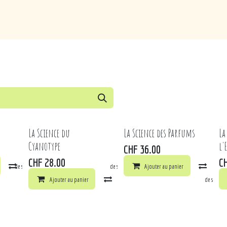
de
Loisirs
Puériculture
Maison
Marques
La Science du
La Science des Parfums
La
Cyanotype
l'
CHF
36.00
CHF
28.00
C
la liste de souhaits
Comparer
Ajouter à la liste de souhaits
Ajouter au panier
Comp
Ajouter au panier
Comparer
Ajouter à la liste de souhai