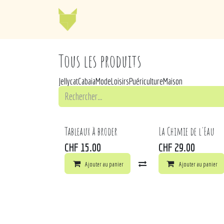
Se rendre au contenu
Jellycat
Cabaia
Mo
Tous les produits
Jellycat
Cabaia
Mode
Loisirs
Puériculture
Maison
Tableaux à broder
La Chimie de l'Eau
CHF
15.00
CHF
29.00
Ajouter au panier
Comparer
Ajouter au panier
Ajouter à 