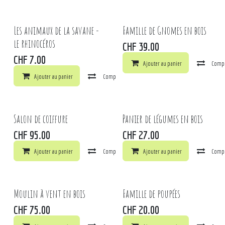
Les animaux de la savane -
Famille de Gnomes en bois
le rhinocéros
CHF
39.00
CHF
7.00
Ajouter au panier
Comp
Ajouter au panier
Comparer
Ajouter à la liste de souhaits
Salon de coiffure
Panier de légumes en bois
CHF
95.00
CHF
27.00
Ajouter au panier
Comparer
Ajouter au panier
Ajouter à la liste de souhaits
Comp
Moulin à vent en bois
Famille de poupées
CHF
75.00
CHF
20.00