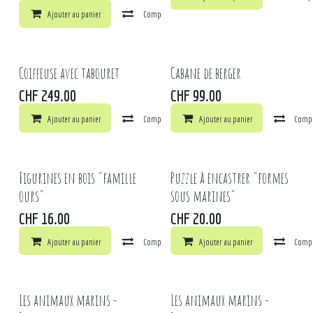
Ajouter au panier
Comparer
Ajouter à la liste de souhaits
Coiffeuse avec tabouret
Cabane de berger
CHF
249.00
CHF
99.00
Ajouter au panier
Comparer
Ajouter au panier
Ajouter à la liste de souhaits
Comp
Figurines en bois "famille
Puzzle à encastrer "formes
ours"
sous marines"
CHF
16.00
CHF
20.00
Ajouter au panier
Comparer
Ajouter au panier
Ajouter à la liste de souhaits
Comp
Les animaux marins -
Les animaux marins -