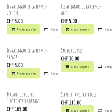
Les animaux de la ferme -
Les animaux de la ferme -
Cochon
Ane
CHF
5.00
CHF
5.00
Ajouter au panier
Comparer
Ajouter au panier
Ajouter à la liste de souhaits
Comp
Les animaux de la ferme -
Sac de courses
Alpaga
CHF
36.00
CHF
5.00
Ajouter au panier
Comp
Ajouter au panier
Comparer
Ajouter à la liste de souhaits
Maison de poupée
Serre et jardin en bois
"Cottontail Cottage"
CHF
115.00
CHF
165.00
Ajouter au panier
Comp