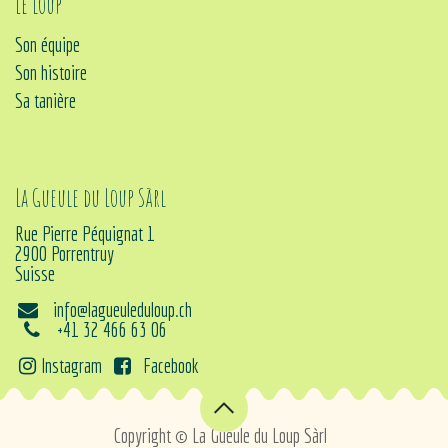
Le loup
Son équipe
Son histoire
Sa tanière
La Gueule du Loup Sàrl
Rue Pierre Péquignat 1
2900 Porrentruy
Suisse
info@lagueuleduloup.ch
+41 32 466 63 06
Instagram
Facebook
Copyright © La Gueule du Loup Sàrl