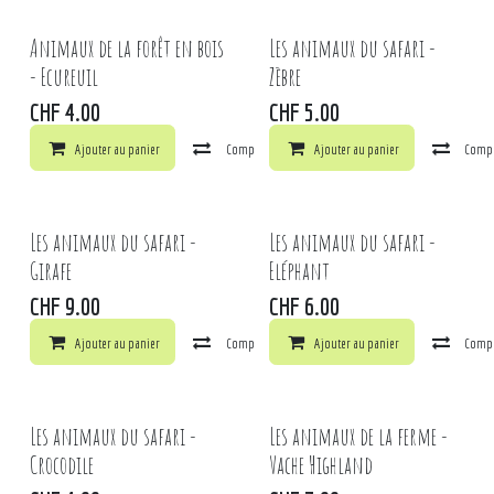
Animaux de la forêt en bois
Les animaux du safari -
- Ecureuil
Zèbre
CHF
4.00
CHF
5.00
Ajouter au panier
Comparer
Ajouter au panier
Ajouter à la liste de souhaits
Comp
Les animaux du safari -
Les animaux du safari -
Girafe
Eléphant
CHF
9.00
CHF
6.00
Ajouter au panier
Comparer
Ajouter au panier
Ajouter à la liste de souhaits
Comp
Les animaux du safari -
Les animaux de la ferme -
Crocodile
Vache Highland