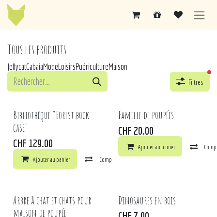
Se rendre au contenu
Tous les produits
Jellycat
Cabaia
Mode
Loisirs
Puériculture
Maison
fil
Filtres
Bibliothèque "Forest book
Famille de poupées
case"
CHF
20.00
CHF
129.00
Ajouter au panier
Comp
Ajouter au panier
Comparer
Ajouter à la liste de souhaits
Arbre à chat et chats pour
Dinosaures en bois
maison de poupée
CHF
7.00