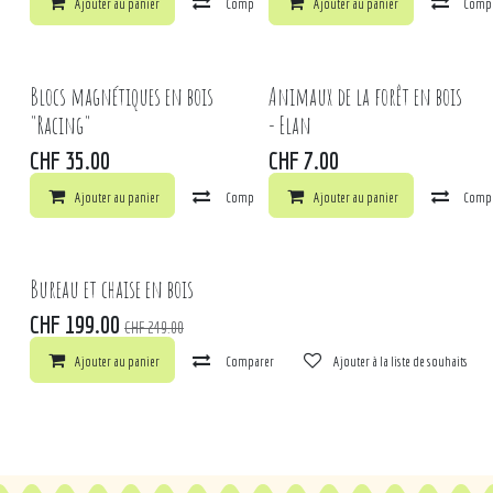
Ajouter au panier
Comparer
Ajouter au panier
Ajouter à la liste de souhaits
Comp
Blocs magnétiques en bois
Animaux de la forêt en bois
"Racing"
- Elan
CHF
35.00
CHF
7.00
Ajouter au panier
Comparer
Ajouter au panier
Ajouter à la liste de souhaits
Comp
Bureau et chaise en bois
CHF
199.00
CHF
249.00
Ajouter au panier
Comparer
Ajouter à la liste de souhaits