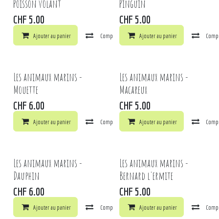
Poisson volant
Pinguin
CHF
5.00
CHF
5.00
Ajouter au panier
Comparer
Ajouter au panier
Ajouter à la liste de souhaits
Comp
Les animaux marins -
Les animaux marins -
Mouette
Macareux
CHF
6.00
CHF
5.00
Ajouter au panier
Comparer
Ajouter au panier
Ajouter à la liste de souhaits
Comp
Les animaux marins -
Les animaux marins -
Dauphin
Bernard l'ermite
CHF
6.00
CHF
5.00
Ajouter au panier
Comparer
Ajouter au panier
Ajouter à la liste de souhaits
Comp