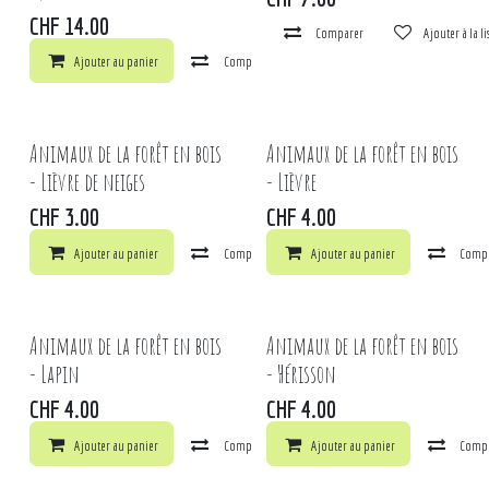
CHF
14.00
Comparer
Ajouter à la l
Ajouter au panier
Comparer
Ajouter à la liste de souhaits
Animaux de la forêt en bois
Animaux de la forêt en bois
- Lièvre de neiges
- Lièvre
CHF
3.00
CHF
4.00
Ajouter au panier
Comparer
Ajouter au panier
Ajouter à la liste de souhaits
Comp
Animaux de la forêt en bois
Animaux de la forêt en bois
- Lapin
- Hérisson
CHF
4.00
CHF
4.00
Ajouter au panier
Comparer
Ajouter au panier
Ajouter à la liste de souhaits
Comp