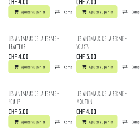
CHF
4.00
CHF
7.00
Ajouter au panier
Comparer
Ajouter au panier
Ajouter à la liste de souhaits
Comp
Les animaux de la ferme -
Les animaux de la ferme -
Tracteur
Souris
CHF
4.00
CHF
3.00
Ajouter au panier
Comparer
Ajouter au panier
Ajouter à la liste de souhaits
Comp
Les animaux de la ferme -
Les animaux de la ferme -
Poules
Mouton
CHF
5.00
CHF
4.00
Ajouter au panier
Comparer
Ajouter au panier
Ajouter à la liste de souhaits
Comp