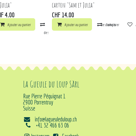
 Julia"
carton "Sam et Julia"
HF
4.00
CHF
14.00
Ajouter au panier
Comparer
Ajouter au panier
Ajouter à la liste de souhaits
Comparer
ts
arer
Ajouter à la liste de souhaits
La Gueule du Loup Sàrl
Rue Pierre Péquignat 1
2900 Porrentruy
Suisse
info@lagueuleduloup.ch
+41 32 466 63 06