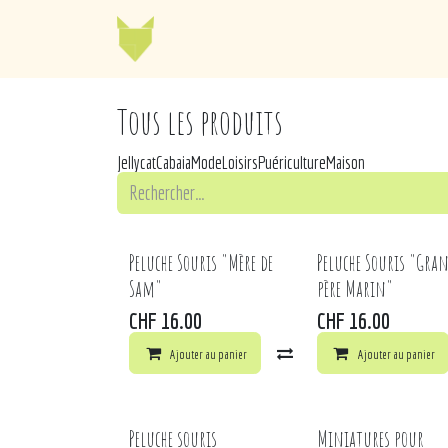
Se rendre au contenu
Jellycat
Cabaia
Mo
Tous les produits
Jellycat
Cabaia
Mode
Loisirs
Puériculture
Maison
Peluche Souris "Mère de
Peluche Souris "Gra
Sam"
père Marin"
CHF
16.00
CHF
16.00
Ajouter au panier
Comparer
Ajouter au panier
Ajouter à 
Peluche souris
Miniatures pour