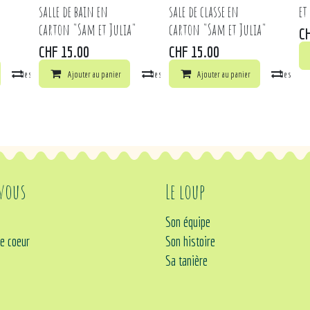
salle de bain en
sale de classe en
et
carton "Sam et Julia"
carton "Sam et Julia"
C
CHF
15.00
CHF
15.00
la liste de souhaits
Comparer
Ajouter au panier
Ajouter à la liste de souhaits
Comparer
Ajouter au panier
Ajouter à la liste de souhai
Comp
 vous
Le loup
Son équipe
e coeur
Son histoire
Sa tanière