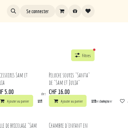
Se connecter
filtres actifs
Filtres
cessoires Sam et
Peluche souris "Santa"
lia
de "Sam et Julia"
HF
5.00
CHF
16.00
ts
arer
Ajouter à la liste de souhaits
Ajouter au panier
Comparer
Ajouter au panier
Ajouter à la liste de souhaits
Comparer
lle de bricolage "Sam
Chambre d'enfant en