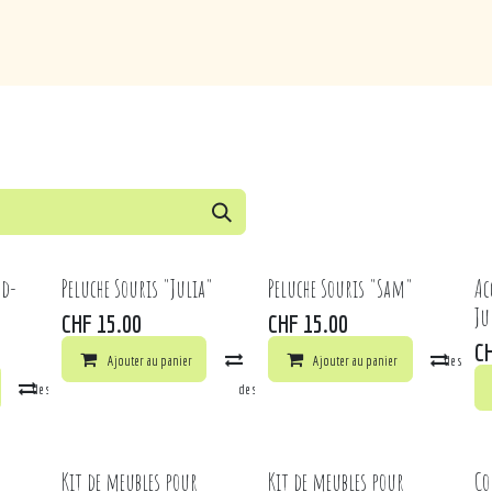
de
Loisirs
Puériculture
Maison
Marques
nd-
Peluche Souris "Julia"
Peluche Souris "Sam"
Ac
Ju
CHF
15.00
CHF
15.00
C
Ajouter au panier
Comparer
Ajouter au panier
Ajouter à la liste de souhai
Comp
la liste de souhaits
Comparer
Ajouter à la liste de souhaits
Kit de meubles pour
Kit de meubles pour
Co