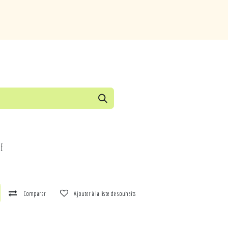
de
Loisirs
Puériculture
Maison
Marques
e
Comparer
Ajouter à la liste de souhaits