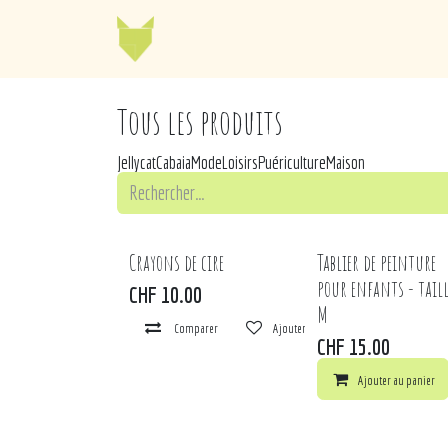
Se rendre au contenu
Jellycat
Cabaia
Mo
Tous les produits
Jellycat
Cabaia
Mode
Loisirs
Puériculture
Maison
Crayons de cire
Tablier de peinture
pour enfants - taill
CHF
10.00
M
Comparer
Ajouter à la liste de souhaits
CHF
15.00
Ajouter au panier