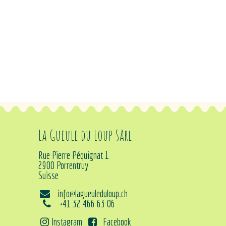
La Gueule du Loup Sàrl
Rue Pierre Péquignat 1
2900 Porrentruy
Suisse
info@lagueuleduloup.ch
+41 32 466 63 06
Instagram
Facebook