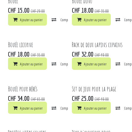
Bouée
Bouée dino
CHF
15.00
CHF
18.00
CHF
29.00
CHF
35.00
Ajouter au panier
Comparer
Ajouter au panier
Ajouter à la liste de souhaits
Comp
Bouée licorne
Pack de deux lapins copains
CHF
18.00
CHF
32.00
CHF
35.00
CHF
49.00
Ajouter au panier
Comparer
Ajouter au panier
Ajouter à la liste de souhaits
Comp
Bouée pour bébés
Set de jeux pour la plage
CHF
34.00
CHF
25.00
CHF
65.00
CHF
49.00
Ajouter au panier
Comparer
Ajouter au panier
Ajouter à la liste de souhaits
Comp