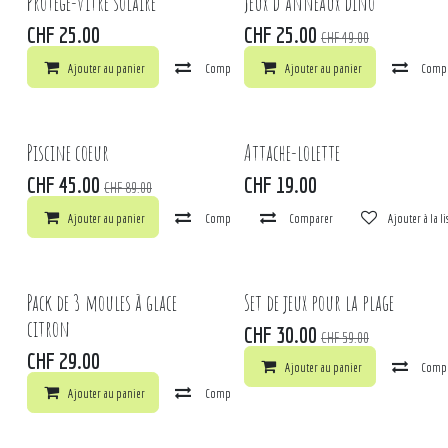
Protège-vitre solaire
Jeux d'anneaux dino
CHF
25.00
CHF
25.00
CHF
49.00
Ajouter au panier
Comparer
Ajouter au panier
Ajouter à la liste de souhaits
Comp
Piscine coeur
Attache-lolette
CHF
45.00
CHF
19.00
CHF
89.00
Ajouter au panier
Comparer
Comparer
Ajouter à la liste de souhaits
Ajouter à la l
Pack de 3 moules à glace
Set de jeux pour la plage
citron
CHF
30.00
CHF
59.00
CHF
29.00
Ajouter au panier
Comp
Ajouter au panier
Comparer
Ajouter à la liste de souhaits