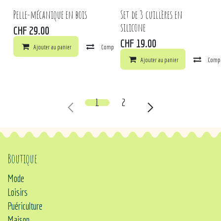
Pelle-mécanique en bois
Set de 3 cuillères en
silicone
CHF
29.00
CHF
19.00
Ajouter au panier
Comparer
Ajouter à la liste de souhaits
Ajouter au panier
Comp
1
2
Boutique
Mode
Loisirs
Puériculture
Maison