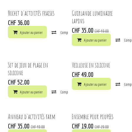
Hochet d'activités fraises
Guirlande luminaire
lapins
CHF
36.00
CHF
35.00
CHF
49.00
Ajouter au panier
Comparer
Ajouter à la liste de souhaits
Ajouter au panier
Comp
Set de jeux de plage en
Veilleuse en silicone
silicone
CHF
49.00
CHF
52.00
Ajouter au panier
Comp
Ajouter au panier
Comparer
Ajouter à la liste de souhaits
Anneau d'activités farm
Ensemble pour poupées
CHF
35.00
CHF
19.00
CHF
49.00
CHF
29.00