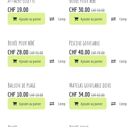
Attache-lolette
Bouée pour bébé
CHF
19.00
CHF
30.00
CHF
59.00
Ajouter au panier
Comparer
Ajouter au panier
Ajouter à la liste de souhaits
Comp
Bouée pour bébé
Piscine gonflable
CHF
28.00
CHF
40.00
CHF
55.00
CHF
79.00
Ajouter au panier
Comparer
Ajouter au panier
Ajouter à la liste de souhaits
Comp
Ballon de plage
Matelas gonflable dino
CHF
10.00
CHF
34.00
CHF
19.00
CHF
65.00
Ajouter au panier
Comparer
Ajouter au panier
Ajouter à la liste de souhaits
Comp