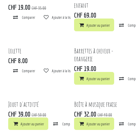
enfant
CHF
19.00
CHF
35.00
CHF
69.00
Comparer
Ajouter à la liste de souhaits
Ajouter au panier
Comp
Lolette
Barrettes à cheveux -
orangerie
CHF
8.00
CHF
19.00
Comparer
Ajouter à la liste de souhaits
Ajouter au panier
Comp
Jouet d'activité
Boîte à musique fraise
CHF
39.00
CHF
32.00
CHF
59.00
CHF
49.00
Ajouter au panier
Comparer
Ajouter au panier
Ajouter à la liste de souhaits
Comp