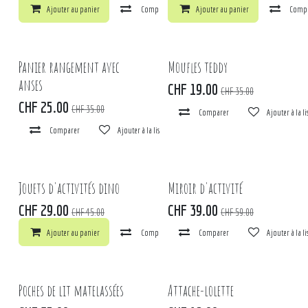
Ajouter au panier
Comparer
Ajouter au panier
Ajouter à la liste de souhaits
Comp
Panier rangement avec
Moufles teddy
anses
CHF
19.00
CHF
35.00
CHF
25.00
CHF
35.00
Comparer
Ajouter à la l
Comparer
Ajouter à la liste de souhaits
Jouets d'activités dino
Miroir d'activité
CHF
29.00
CHF
39.00
CHF
45.00
CHF
59.00
Ajouter au panier
Comparer
Comparer
Ajouter à la liste de souhaits
Ajouter à la l
Poches de lit matelassées
Attache-lolette