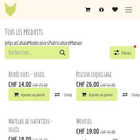
Se rendre au contenu
Tous les produits
Jellycat
Cabaia
Mode
Loisirs
Puériculture
Maison
fil
Filtres
Bouée ours - soleil
Piscine coquillage
CHF
14.00
CHF
26.00
CHF
25.00
CHF
52.00
Ajouter au panier
Comparer
Ajouter au panier
Ajouter à la liste de souhaits
Comp
Matelas de natation -
Moufles
soleil
CHF
19.00
CHF
35.00
CHF
18.00