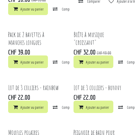
CHF
35.00
Comparer
Ajouter à la l
Ajouter au panier
Comparer
Ajouter à la liste de souhaits
Pack de 2 bavettes à
Boîte à musique
manches longues
"croissant"
CHF
39.00
CHF
32.00
CHF
49.00
Ajouter au panier
Comparer
Ajouter au panier
Ajouter à la liste de souhaits
Comp
Lot de 3 colliers - rainbow
Lot de 3 colliers - bunny
CHF
22.00
CHF
22.00
Ajouter au panier
Comparer
Ajouter au panier
Ajouter à la liste de souhaits
Comp
Moufles polaires
Peignoir de bain pour