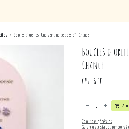
de
Loisirs
Puériculture
Maison
Marques
eilles
Boucles d'oreilles "Une semaine de poésie" - Chance
Boucles d'orei
Chance
CHF
16.00
Ajout
Conditions générales
Garantie satisfait ou remboursé 