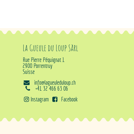
La Gueule du Loup Sàrl
Rue Pierre Péquignat 1
2900 Porrentruy
Suisse
info@lagueuleduloup.ch
+41 32 466 63 06
Instagram
Facebook