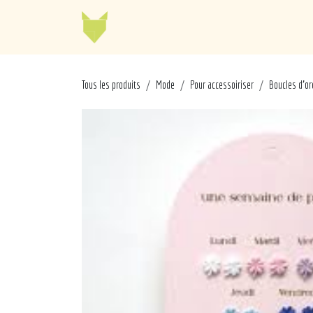
Se rendre au contenu
Jellycat
Cabaia
Mo
Tous les produits
Mode
Pour accessoiriser
Boucles d'or