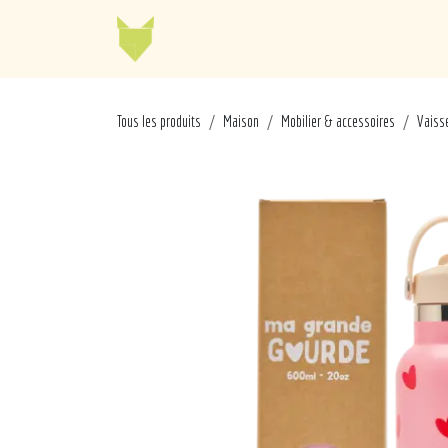
Se rendre au contenu
Jellycat
Cabaia
Mo
Tous les produits
Maison
Mobilier & accessoires
Vaisse