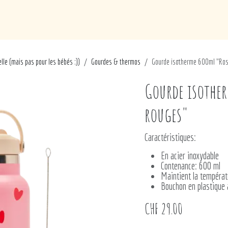
de
Loisirs
Puériculture
Maison
Marques
lle (mais pas pour les bébés :))
Gourdes & thermos
Gourde isotherme 600ml "Ros
Gourde isothe
rouges"
Caractéristiques:
En acier inoxydable
Contenance: 600 ml
Maintient la températ
Bouchon en plastique a
CHF
29.00