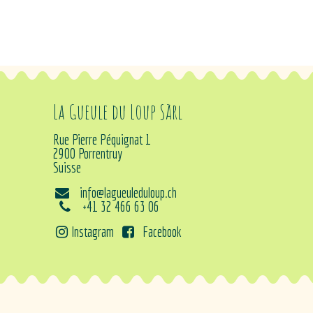
La Gueule du Loup Sàrl
Rue Pierre Péquignat 1
2900 Porrentruy
Suisse
info@lagueuleduloup.ch
+41 32 466 63 06
Instagram
Facebook