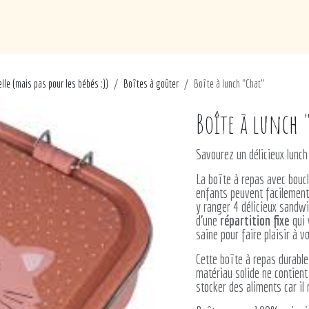
de
Loisirs
Puériculture
Maison
Marques
lle (mais pas pour les bébés :))
Boîtes à goûter
Boîte à lunch "Chat"
Boîte à lunch 
Savourez un délicieux lunc
La boîte à repas avec bouc
enfants peuvent facilement
y ranger 4 délicieux sandw
d'une
répartition fixe
qui 
saine pour faire plaisir à vo
Cette boîte à repas durabl
matériau solide ne contient
stocker des aliments car il 