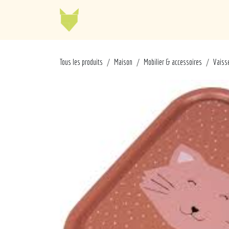
Se rendre au contenu
Jellycat
Cabaia
Mo
Tous les produits
Maison
Mobilier & accessoires
Vaisse