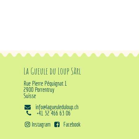
La Gueule du Loup Sàrl
Rue Pierre Péquignat 1
2900 Porrentruy
Suisse
info@lagueuleduloup.ch
+41 32 466 63 06
Instagram
Facebook