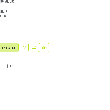
noxydable
ans +
7x13x6
er au panier
de 30 jours