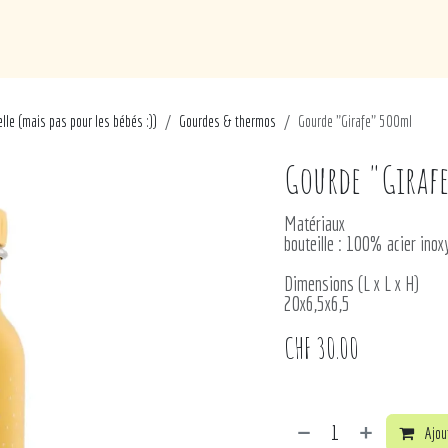
de
Loisirs
Puériculture
Maison
Marques
lle (mais pas pour les bébés :))
Gourdes & thermos
Gourde "Girafe" 500ml
Gourde "Giraf
Matériaux
bouteille : 100% acier in
Dimensions (L x L x H)
20x6,5x6,5
CHF
30.00
Ajout