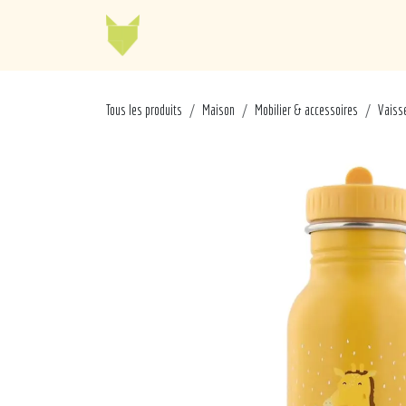
Se rendre au contenu
Jellycat
Cabaia
Mo
Tous les produits
Maison
Mobilier & accessoires
Vaisse