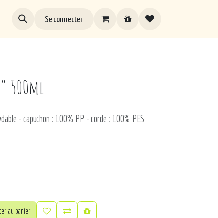
Se connecter
e" 500ml
oxydable - capuchon : 100% PP - corde : 100% PES
er au panier