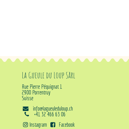
La Gueule du Loup Sàrl
Rue Pierre Péquignat 1
2900 Porrentruy
Suisse
info@lagueuleduloup.ch
+41 32 466 63 06
Instagram
Facebook