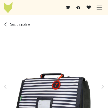
Se rendre au contenu
Sacs & cartables