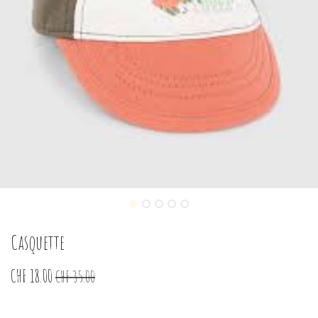
Casquette
CHF
18.00
CHF
35.00