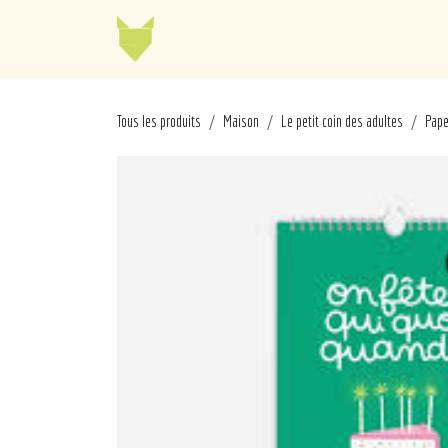
Se rendre au contenu
Jellycat
Cabaia
Mo
Tous les produits
Maison
Le petit coin des adultes
Pape