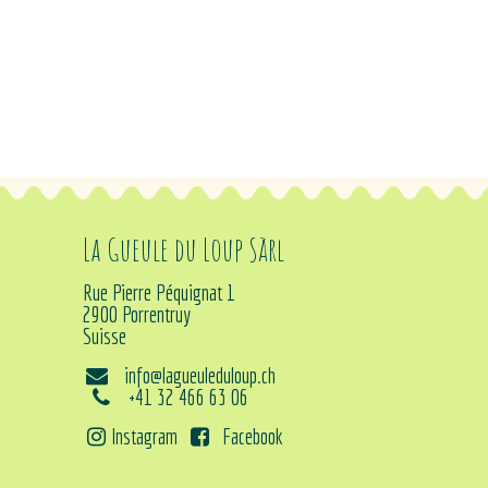
La Gueule du Loup Sàrl
Rue Pierre Péquignat 1
2900 Porrentruy
Suisse
info@lagueuleduloup.ch
+41 32 466 63 06
Instagram
Facebook