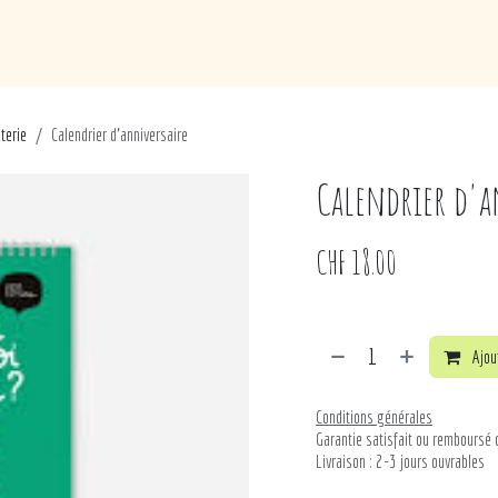
de
Loisirs
Puériculture
Maison
Marques
terie
Calendrier d'anniversaire
Calendrier d'a
CHF
18.00
Ajout
Conditions générales
Garantie satisfait ou remboursé 
Livraison : 2-3 jours ouvrables