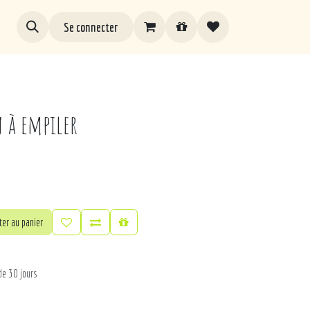
Se connecter
n à empiler
er au panier
de 30 jours