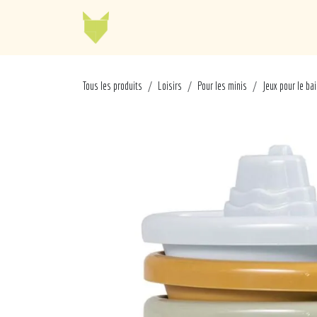
Se rendre au contenu
Jellycat
Cabaia
Mo
Tous les produits
Loisirs
Pour les minis
Jeux pour le ba