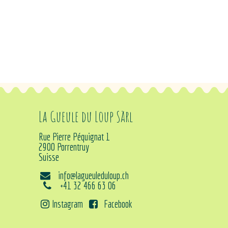
La Gueule du Loup Sàrl
Rue Pierre Péquignat 1
2900 Porrentruy
Suisse
info@lagueuleduloup.ch
+41 32 466 63 06
Instagram
Facebook