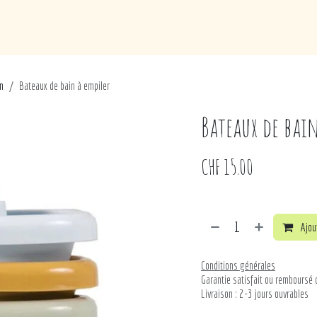
de
Loisirs
Puériculture
Maison
Marques
in
Bateaux de bain à empiler
Bateaux de bai
CHF
15.00
Ajout
Conditions générales
Garantie satisfait ou remboursé 
Livraison : 2-3 jours ouvrables