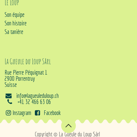
Le loup
Son équipe
Son histoire
Sa tanière
La Gueule du Loup Sàrl
Rue Pierre Péquignat 1
2900 Porrentruy
Suisse
info@lagueuleduloup.ch
+41 32 466 63 06
Instagram
Facebook
Copyright © La Gueule du Loup Sàrl