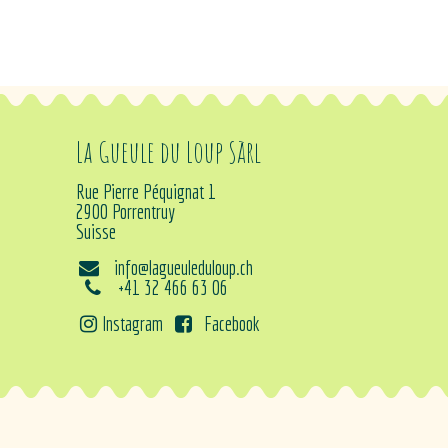
La Gueule du Loup Sàrl
Rue Pierre Péquignat 1
2900 Porrentruy
Suisse
info@lagueuleduloup.ch
+41 32 466 63 06
Instagram
Facebook