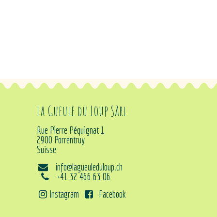
La Gueule du Loup Sàrl
Rue Pierre Péquignat 1
2900 Porrentruy
Suisse
info@lagueuleduloup.ch
+41 32 466 63 06
Instagram
Facebook