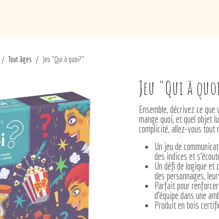
de
Loisirs
Puériculture
Maison
Marques
Tout âges
Jeu "Qui à quoi?"
Jeu "Qui à quo
Ensemble, décrivez ce que v
mange quoi, et quel objet l
complicité, allez-vous tout 
Un jeu de communicati
des indices et s'écou
Un défi de logique et 
des personnages, leurs
Parfait pour renforcer 
d’équipe dans une amb
Produit en bois certi