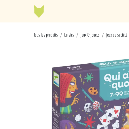
Se rendre au contenu
Jellycat
Cabaia
Mo
Tous les produits
Loisirs
Jeux & jouets
Jeux de société