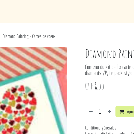
de
Loisirs
Puériculture
Maison
Marques
Diamond Painting - Cartes de voeux
Diamond Paint
Contenu du kit : - 1x carte
diamants /!\ Le pack stylo 
CHF
8.00
Ajout
Conditions générales
Garantie satisfait ou remboursé 