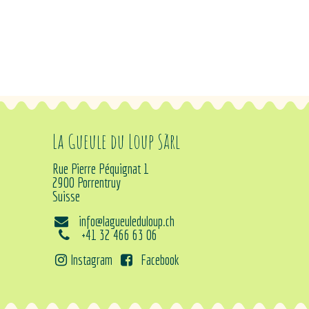
La Gueule du Loup Sàrl
Rue Pierre Péquignat 1
2900 Porrentruy
Suisse
info@lagueuleduloup.ch
+41 32 466 63 06
Instagram
Facebook