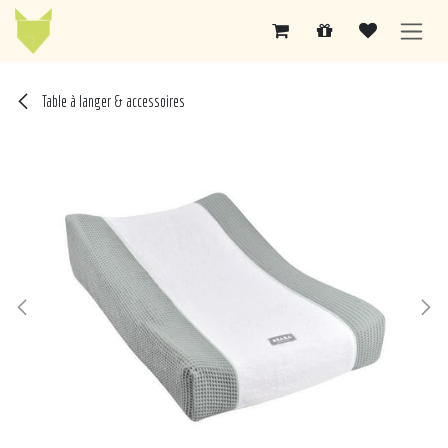
Se rendre au contenu
Table à langer & accessoires