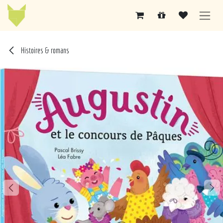
Se rendre au contenu
Histoires & romans