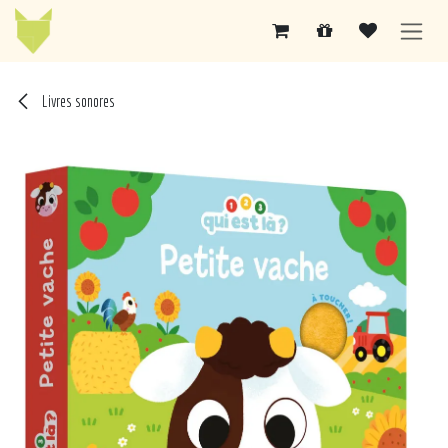
Se rendre au contenu
Livres sonores