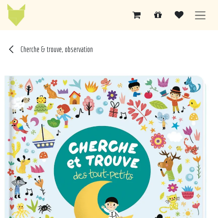
Se rendre au contenu
Cherche & trouve, observation