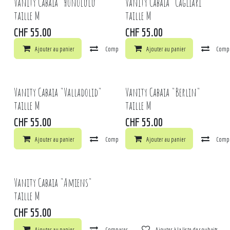
Vanity Cabaia "Honolulu"
Vanity Cabaia "Cagliari"
taille M
taille M
CHF
55.00
CHF
55.00
Ajouter au panier
Comparer
Ajouter au panier
Ajouter à la liste de souhaits
Comp
Vanity Cabaia "Valladolid"
Vanity Cabaia "Berlin"
taille M
taille M
CHF
55.00
CHF
55.00
Ajouter au panier
Comparer
Ajouter au panier
Ajouter à la liste de souhaits
Comp
Vanity Cabaia "Amiens"
taille M
CHF
55.00
Ajouter au panier
Comparer
Ajouter à la liste de souhaits