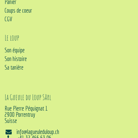
Panier
Coups de coeur
CGV
Le loup
Son équipe
Son histoire
Sa tanière
La Gueule du Loup Sàrl
Rue Pierre Péquignat 1
2900 Porrentruy
Suisse
info@lagueuleduloup.ch
+41 32 466 63 06