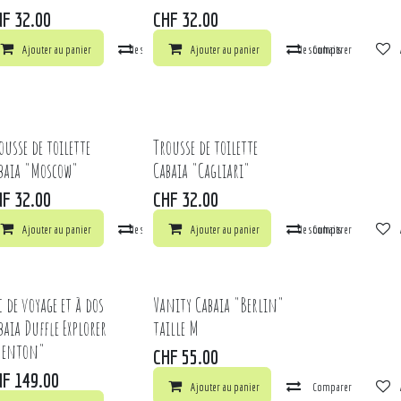
HF
32.00
CHF
32.00
arer
Ajouter au panier
Ajouter à la liste de souhaits
Comparer
Ajouter au panier
Ajouter à la liste de souhaits
Comparer
ts
ousse de toilette
Trousse de toilette
baia "Moscow"
Cabaia "Cagliari"
HF
32.00
CHF
32.00
ts
arer
Ajouter au panier
Ajouter à la liste de souhaits
Comparer
Ajouter au panier
Ajouter à la liste de souhaits
Comparer
c de voyage et à dos
Vanity Cabaia "Berlin"
baia Duffle Explorer
taille M
Menton"
CHF
55.00
HF
149.00
Ajouter au panier
Comparer