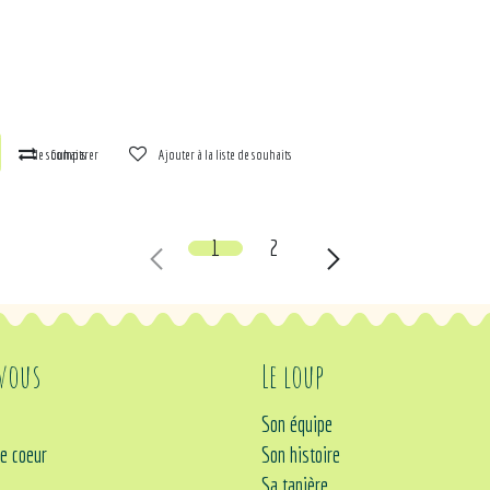
la liste de souhaits
Comparer
Ajouter à la liste de souhaits
1
2
 vous
Le loup
Son équipe
e coeur
Son histoire
Sa tanière