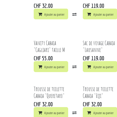
CHF
32.00
CHF
119.00
Ajouter au panier
Comparer
Ajouter au panier
Ajouter à 
Vanity Cabaia
Sac de voyage Cabaia
"Cagliari" taille M
"Lausanne"
CHF
55.00
CHF
119.00
Ajouter au panier
Comparer
Ajouter au panier
Ajouter à 
Trousse de toilette
Trousse de toilette
Cabaia "Queretaro"
Cabaia "Fiji"
CHF
32.00
CHF
32.00
Ajouter au panier
Comparer
Ajouter au panier
Ajouter à 