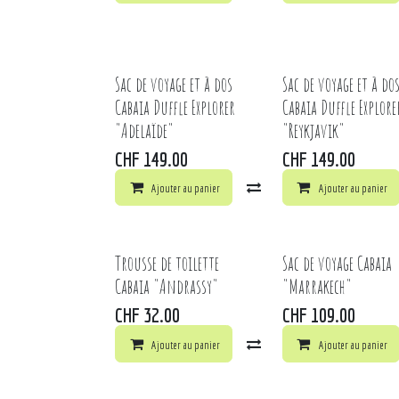
Sac de voyage et à dos
Sac de voyage et à do
Cabaia Duffle Explorer
Cabaia Duffle Explore
"Adelaïde"
"Reykjavik"
CHF
149.00
CHF
149.00
Ajouter au panier
Comparer
Ajouter au panier
Ajouter à 
Trousse de toilette
Sac de voyage Cabaia
Cabaia "Andrassy"
"Marrakech"
CHF
32.00
CHF
109.00
Ajouter au panier
Comparer
Ajouter au panier
Ajouter à 