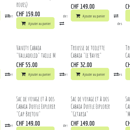
roues)
CHF
149.00
C
CHF
159.00
la liste de souhaits
Comparer
Ajouter à la liste de souhaits
Ajouter au panier
Comp
Ajouter au panier
Comparer
Ajouter à la liste de souhai
Vanity Cabaia
Trousse de toilette
Tr
"Valladolid" taille M
Cabaia "Le Havre"
Ca
CHF
55.00
CHF
32.00
C
la liste de souhaits
Comparer
Ajouter au panier
Ajouter à la liste de souhaits
Comparer
Ajouter au panier
Ajouter à la liste de souhai
Comp
Sac de voyage et à dos
Sac de voyage et à dos
Sa
Cabaia Duffle Explorer
Cabaia Duffle Explorer
Ca
"Cap Breton"
"Getaria"
"
CHF
149.00
CHF
149.00
C
la liste de souhaits
Comparer
Ajouter à la liste de souhaits