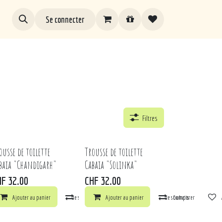
Se connecter
Filtres
ousse de toilette
Trousse de toilette
baia "Chandigarh"
Cabaia "Solinka"
HF
32.00
CHF
32.00
ts
arer
Ajouter au panier
Ajouter à la liste de souhaits
Comparer
Ajouter au panier
Ajouter à la liste de souhaits
Comparer