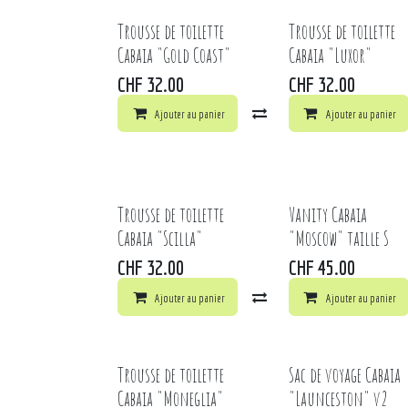
Trousse de toilette
Trousse de toilette
Cabaia "Gold Coast"
Cabaia "Luxor"
CHF
32.00
CHF
32.00
Ajouter au panier
Comparer
Ajouter au panier
Ajouter à 
Trousse de toilette
Vanity Cabaia
Cabaia "Scilla"
"Moscow" taille S
CHF
32.00
CHF
45.00
Ajouter au panier
Comparer
Ajouter au panier
Ajouter à 
Trousse de toilette
Sac de voyage Cabaia
Cabaia "Moneglia"
"Launceston" v2