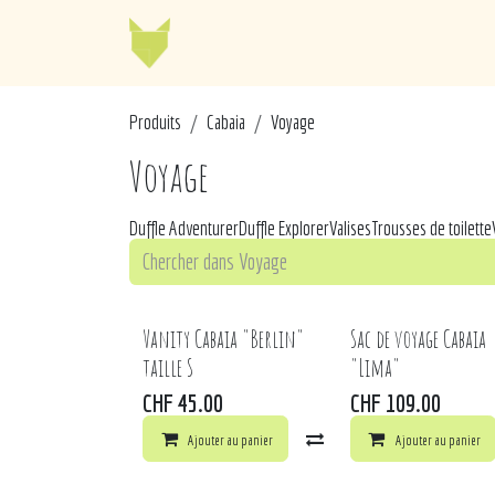
Se rendre au contenu
Jellycat
Cabaia
Mo
Pr
od​​uits
Cabaia
Voyage
Voyage
Duffle Adventurer
Duffle Explorer
Valises
Trousses de toilette
Vanity Cabaia "Berlin"
Sac de voyage Cabaia
taille S
"Lima"
CHF
45.00
CHF
109.00
Ajouter au panier
Comparer
Ajouter au panier
Ajouter à 