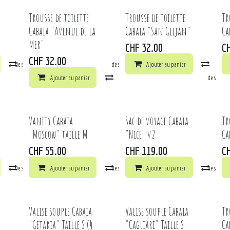
Trousse de toilette
Trousse de toilette
Tr
Cabaia "Avenue de la
Cabaia "San Giljan"
Ca
Mer"
CHF
32.00
C
CHF
32.00
la liste de souhaits
Comparer
Ajouter à la liste de souhaits
Ajouter au panier
Comp
Ajouter au panier
Comparer
Ajouter à la liste de souhai
Vanity Cabaia
Sac de voyage Cabaia
Tr
"Moscow" taille M
"Nice" v2
Ca
CHF
55.00
CHF
119.00
C
la liste de souhaits
Comparer
Ajouter au panier
Ajouter à la liste de souhaits
Comparer
Ajouter au panier
Ajouter à la liste de souhai
Comp
Valise souple Cabaia
Valise souple Cabaia
Tr
"Getaria" Taille S (4
"Cagliari" Taille S
Ca