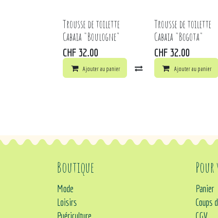
Trousse de toilette
Trousse de toilette
Cabaia "Boulogne"
Cabaia "Bogota"
CHF
32.00
CHF
32.00
Ajouter au panier
Comparer
Ajouter au panier
Ajouter à 
Boutique
Pour
Mode
Panier
Loisirs
Coups d
Puériculture
CGV