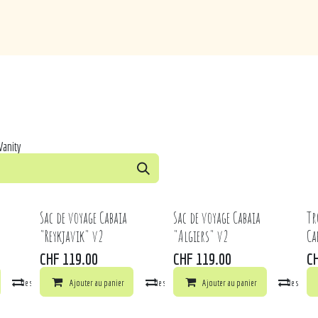
de
Loisirs
Puériculture
Maison
Marques
Vanity
Sac de voyage Cabaia
Sac de voyage Cabaia
Tr
"Reykjavik" v2
"Algiers" v2
Ca
CHF
119.00
CHF
119.00
C
la liste de souhaits
Comparer
Ajouter au panier
Ajouter à la liste de souhaits
Comparer
Ajouter au panier
Ajouter à la liste de souhai
Comp