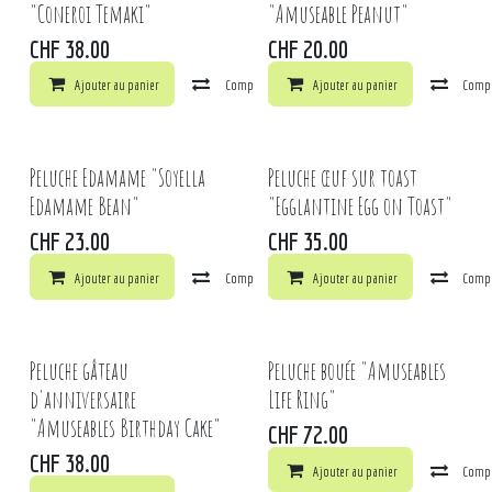
"Coneroi Temaki"
"Amuseable Peanut"
CHF
38.00
CHF
20.00
Ajouter au panier
Comparer
Ajouter au panier
Ajouter à la liste de souhaits
Comp
Peluche Edamame "Soyella
Peluche œuf sur toast
Edamame Bean"
"Egglantine Egg on Toast"
CHF
23.00
CHF
35.00
Ajouter au panier
Comparer
Ajouter au panier
Ajouter à la liste de souhaits
Comp
Peluche gâteau
Peluche bouée "Amuseables
d'anniversaire
Life Ring"
"Amuseables Birthday Cake"
CHF
72.00
CHF
38.00
Ajouter au panier
Comp