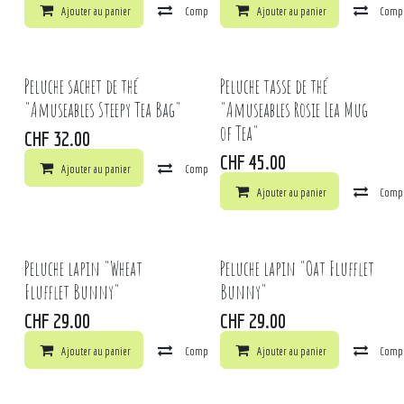
Ajouter au panier
Comparer
Ajouter au panier
Ajouter à la liste de souhaits
Comp
Peluche sachet de thé
Peluche tasse de thé
"Amuseables Steepy Tea Bag"
"Amuseables Rosie Lea Mug
of Tea"
CHF
32.00
CHF
45.00
Ajouter au panier
Comparer
Ajouter à la liste de souhaits
Ajouter au panier
Comp
Peluche lapin "Wheat
Peluche lapin "Oat Flufflet
Flufflet Bunny"
Bunny"
CHF
29.00
CHF
29.00
Ajouter au panier
Comparer
Ajouter au panier
Ajouter à la liste de souhaits
Comp