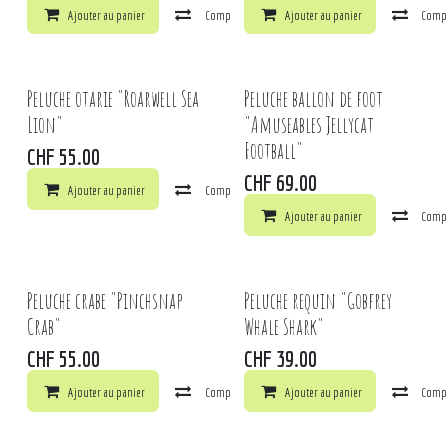
Ajouter au panier
Comparer
Ajouter au panier
Ajouter à la liste de souhaits
Comp
Peluche otarie "Roarwell Sea
Peluche ballon de foot
Lion"
"Amuseables Jellycat
Football"
CHF
55.00
CHF
69.00
Ajouter au panier
Comparer
Ajouter à la liste de souhaits
Ajouter au panier
Comp
Peluche crabe "Pinchsnap
Peluche requin "Gobfrey
Crab"
Whale Shark"
CHF
55.00
CHF
39.00
Ajouter au panier
Comparer
Ajouter au panier
Ajouter à la liste de souhaits
Comp