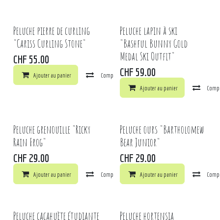
Peluche pierre de curling
Peluche lapin à ski
"Cariss Curling Stone"
"Bashful Bunny Gold
Medal Ski Outfit"
CHF
55.00
CHF
59.00
Ajouter au panier
Comparer
Ajouter à la liste de souhaits
Ajouter au panier
Comp
Peluche grenouille "Ricky
Peluche ours "Bartholomew
Rain Frog"
Bear Junior"
CHF
29.00
CHF
29.00
Ajouter au panier
Comparer
Ajouter au panier
Ajouter à la liste de souhaits
Comp
Peluche cacahuète étudiante
Peluche hortensia