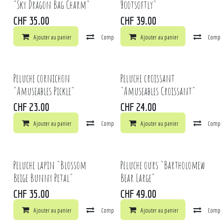
"Sky Dragon Bag Charm"
Hootsoftly"
CHF
35.00
CHF
39.00
Ajouter au panier
Comparer
Ajouter au panier
Ajouter à la liste de souhaits
Comp
Peluche cornichon
Peluche croissant
"Amuseables Pickle"
"Amuseables Croissant"
CHF
23.00
CHF
24.00
Ajouter au panier
Comparer
Ajouter au panier
Ajouter à la liste de souhaits
Comp
Peluche lapin "Blossom
Peluche ours "Bartholomew
Beige Bunny Petal"
Bear Large"
CHF
35.00
CHF
49.00
Ajouter au panier
Comparer
Ajouter au panier
Ajouter à la liste de souhaits
Comp