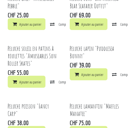
Pebble"
Bear Seafarer Outfit"
CHF
25.00
CHF
69.00
Ajouter au panier
Comparer
Ajouter au panier
Ajouter à la liste de souhaits
Comp
Peluche soleil en patins à
Peluche lapin "Puddlesea
roulettes "Amuseables Sun
Bunny"
Roller Skates"
CHF
39.00
CHF
55.00
Ajouter au panier
Comp
Ajouter au panier
Comparer
Ajouter à la liste de souhaits
Peluche poisson "Fancy
Peluche lamantin "Maffles
Carp"
Manatee"
CHF
38.00
CHF
75.00