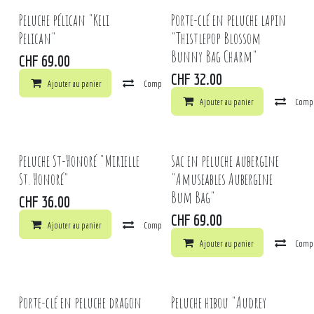
Peluche pélican "Keli
Porte-clé en peluche lapin
Pelican"
"Thistlepop Blossom
Bunny Bag Charm"
CHF
69.00
CHF
32.00
Ajouter au panier
Comparer
Ajouter à la liste de souhaits
Ajouter au panier
Comp
Peluche St-Honoré "Mirielle
Sac en peluche aubergine
St. Honoré"
"Amuseables Aubergine
Bum Bag"
CHF
36.00
CHF
69.00
Ajouter au panier
Comparer
Ajouter à la liste de souhaits
Ajouter au panier
Comp
Porte-clé en peluche dragon
Peluche hibou "Audrey