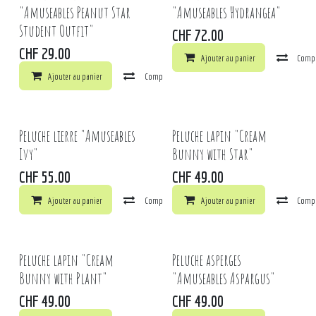
"Amuseables Peanut Star
"Amuseables Hydrangea"
Student Outfit"
CHF
72.00
CHF
29.00
Ajouter au panier
Comp
Ajouter au panier
Comparer
Ajouter à la liste de souhaits
Peluche lierre "Amuseables
Peluche lapin "Cream
Ivy"
Bunny with Star"
CHF
55.00
CHF
49.00
Ajouter au panier
Comparer
Ajouter au panier
Ajouter à la liste de souhaits
Comp
Peluche lapin "Cream
Peluche asperges
Bunny with Plant"
"Amuseables Aspargus"
CHF
49.00
CHF
49.00