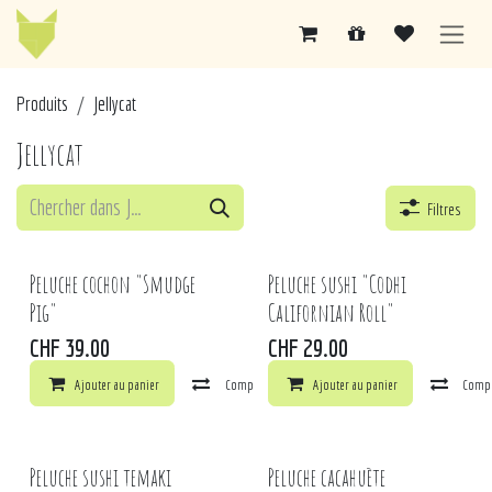
Se rendre au contenu
Pr
od​​uits
Jellycat
Jellycat
Filtres
Peluche cochon "Smudge
Peluche sushi "Codhi
Pig"
Californian Roll"
CHF
39.00
CHF
29.00
Ajouter au panier
Comparer
Ajouter au panier
Ajouter à la liste de souhaits
Comp
Peluche sushi temaki
Peluche cacahuète