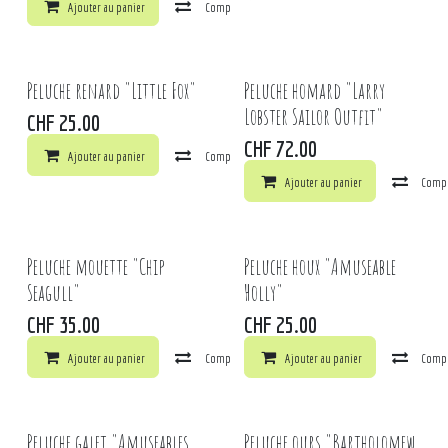
Ajouter au panier
Comparer
Ajouter à la liste de souhaits
Peluche renard "Little Fox"
Peluche homard "Larry
Lobster Sailor Outfit"
CHF
25.00
CHF
72.00
Ajouter au panier
Comparer
Ajouter à la liste de souhaits
Ajouter au panier
Comp
Peluche mouette "Chip
Peluche houx "Amuseable
Seagull"
Holly"
CHF
35.00
CHF
25.00
Ajouter au panier
Comparer
Ajouter au panier
Ajouter à la liste de souhaits
Comp
Peluche galet "Amuseables
Peluche ours "Bartholomew