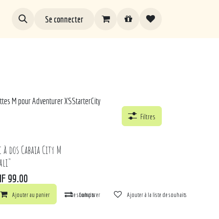
Se connecter
ttes M pour Adventurer XS
Starter
City
Filtres
c à dos Cabaia City M
ali"
HF
99.00
ts
arer
Ajouter au panier
Ajouter à la liste de souhaits
Comparer
Ajouter à la liste de souhaits