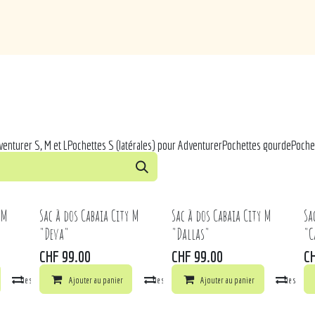
de
Loisirs
Puériculture
Maison
Marques
enturer S, M et L
Pochettes S (latérales) pour Adventurer
Pochettes gourde
Poche
 M
Sac à dos Cabaia City M
Sac à dos Cabaia City M
Sa
"Deva"
"Dallas"
"C
CHF
99.00
CHF
99.00
C
la liste de souhaits
Comparer
Ajouter au panier
Ajouter à la liste de souhaits
Comparer
Ajouter au panier
Ajouter à la liste de souhai
Comp