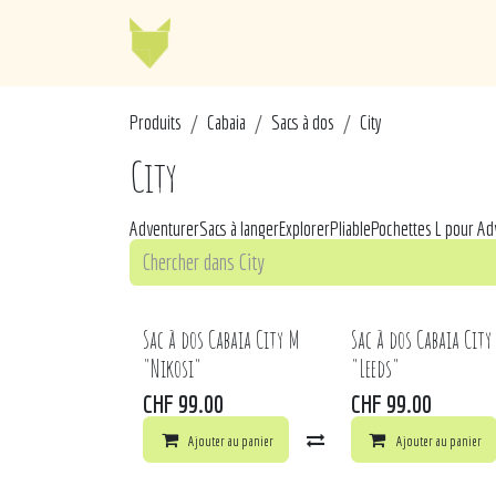
Se rendre au contenu
Jellycat
Cabaia
Mo
Pr
od​​uits
Cabaia
Sacs à dos
City
City
Adventurer
Sacs à langer
Explorer
Pliable
Pochettes L pour Adv
Sac à dos Cabaia City M
Sac à dos Cabaia City
"Nikosi"
"Leeds"
CHF
99.00
CHF
99.00
Ajouter au panier
Comparer
Ajouter au panier
Ajouter à 