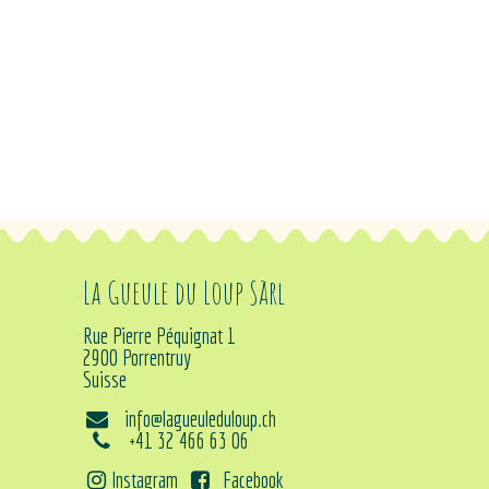
La Gueule du Loup Sàrl
Rue Pierre Péquignat 1
2900 Porrentruy
Suisse
info@lagueuleduloup.ch
+41 32 466 63 06
Instagram
Facebook