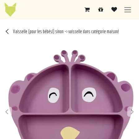
Se rendre au contenu
Vaisselle (pour les bébés!) sinon -> vaisselle dans catégorie maison!