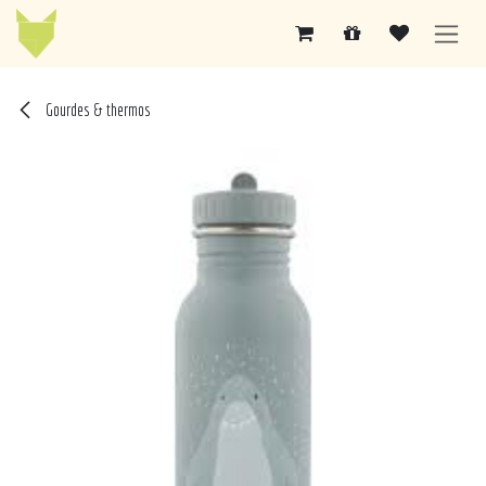
Se rendre au contenu
Gourdes & thermos