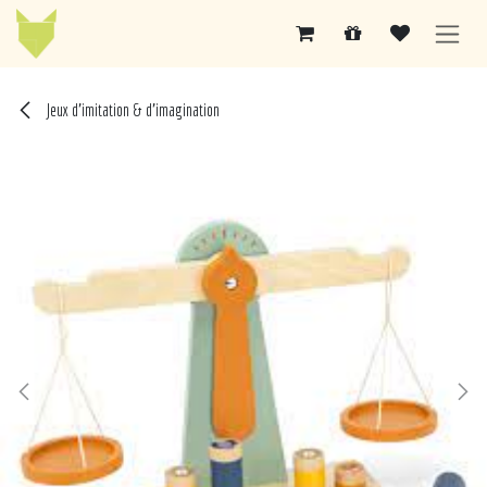
Se rendre au contenu
Jeux d'imitation & d'imagination