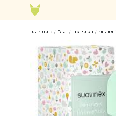
Se rendre au contenu
Jellycat
Cabaia
Mo
Tous les produits
Maison
La salle de bain
Soins, beaut