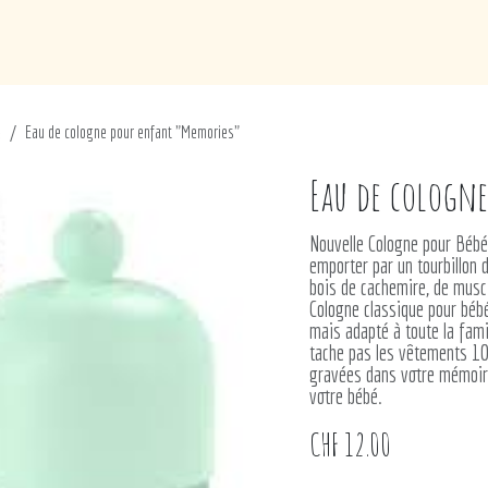
de
Loisirs
Puériculture
Maison
Marques
é
Eau de cologne pour enfant "Memories"
Eau de cologn
Nouvelle Cologne pour Béb
emporter par un tourbillon d
bois de cachemire, de musc
Cologne classique pour béb
mais adapté à toute la famil
tache pas les vêtements 10
gravées dans votre mémoir
votre bébé.
CHF
12.00