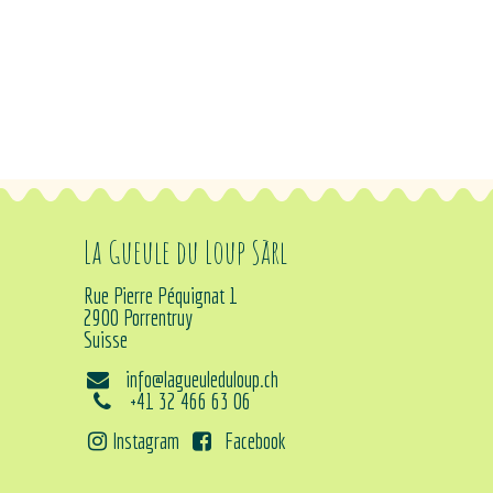
La Gueule du Loup Sàrl
Rue Pierre Péquignat 1
2900 Porrentruy
Suisse
info@lagueuleduloup.ch
+41 32 466 63 06
Instagram
Facebook