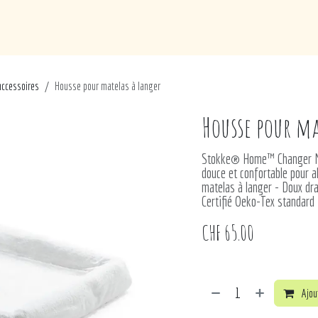
de
Loisirs
Puériculture
Maison
Marques
accessoires
Housse pour matelas à langer
Housse pour ma
Stokke® Home™ Changer Ma
douce et confortable pour a
matelas à langer - Doux dr
Certifié Oeko-Tex standard
CHF
65.00
Ajout