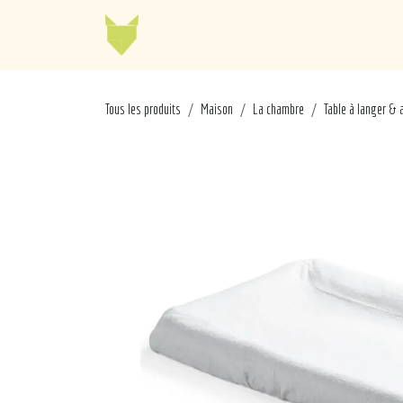
Se rendre au contenu
Jellycat
Cabaia
Mo
Tous les produits
Maison
La chambre
Table à langer & 