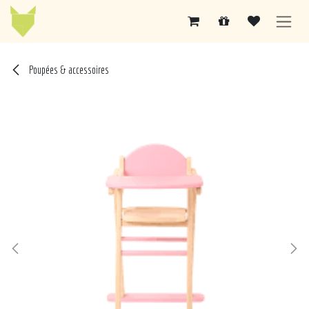
Se rendre au contenu
Poupées & accessoires