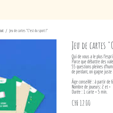
de
Loisirs
Puériculture
Maison
Marques
out
Jeu de cartes "C'est du sport !"
Jeu de cartes "
Qui de vous a le plus l'espr
Parce que débattre des valeu
55 questions pleines d'humo
de perdant, on gagne juste 
Âge conseillé : à partir de 
Nombre de joueurs: 2 et +
Durée : 1 carte = 5 min.
CHF
12.00