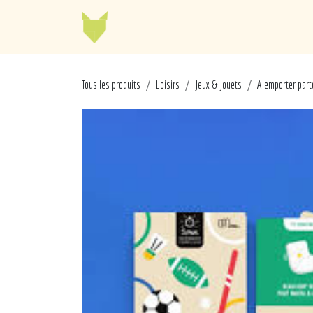
Se rendre au contenu
Jellycat
Cabaia
Mo
Tous les produits
Loisirs
Jeux & jouets
A emporter part