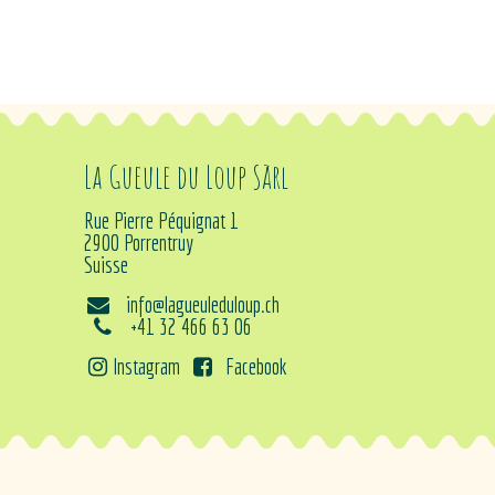
La Gueule du Loup Sàrl
Rue Pierre Péquignat 1
2900 Porrentruy
Suisse
info@lagueuleduloup.ch
+41 32 466 63 06
Instagram
Facebook