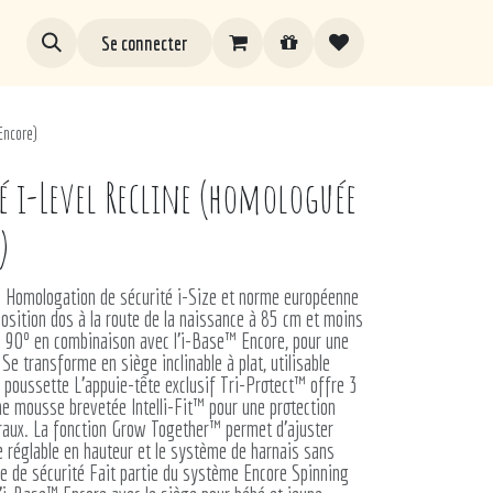
Se connecter
Encore)
é i-Level Recline (homologuée
)
t: Homologation de sécurité i-Size et norme européenne
sition dos à la route de la naissance à 85 cm et moins
à 90º en combinaison avec l’i-Base™ Encore, pour une
 Se transforme en siège inclinable à plat, utilisable
 poussette L’appuie-tête exclusif Tri-Protect™ offre 3
ne mousse brevetée Intelli-Fit™ pour une protection
éraux. La fonction Grow Together™ permet d’ajuster
e réglable en hauteur et le système de harnais sans
ure de sécurité Fait partie du système Encore Spinning