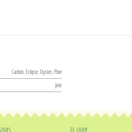
Carbon
,
Eclipse
,
Oyster
,
Pine
Joie
 vous
Le loup