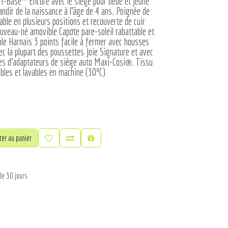
l’i-Base™ Encore avec le siège pour bébé et jeune
andir de la naissance à l’âge de 4 ans. Poignée de
ble en plusieurs positions et recouverte de cuir
uveau-né amovible Capote pare-soleil rabattable et
ble Harnais 3 points facile à fermer avec housses
c la plupart des poussettes Joie Signature et avec
es d’adaptateurs de siège auto Maxi-Cosi®. Tissu
bles et lavables en machine (30ºC)
er au panier
de 30 jours