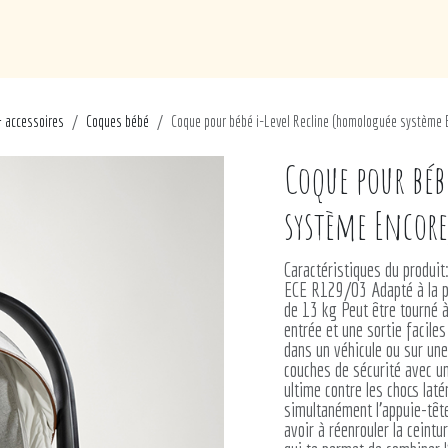
de
Loisirs
Puériculture
Maison
Marques
 accessoires
Coques bébé
Coque pour bébé i-Level Recline (homologuée système 
Coque pour béb
système Encore
Caractéristiques du produi
ECE R129/03 Adapté à la po
de 13 kg Peut être tourné 
entrée et une sortie faciles
dans un véhicule ou sur une
couches de sécurité avec u
ultime contre les chocs lat
simultanément l’appuie-têt
avoir à réenrouler la ceint