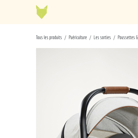
Se rendre au contenu
Jellycat
Cabaia
Mo
Tous les produits
Puériculture
Les sorties
Poussettes &