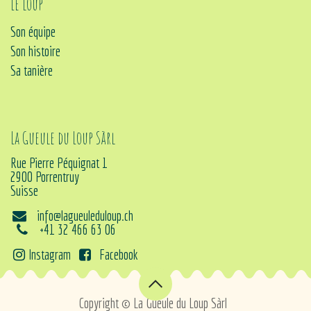
Le loup
Son équipe
Son histoire
Sa tanière
La Gueule du Loup Sàrl
Rue Pierre Péquignat 1
2900 Porrentruy
Suisse
info@lagueuleduloup.ch
+41 32 466 63 06
Instagram
Facebook
Copyright © La Gueule du Loup Sàrl