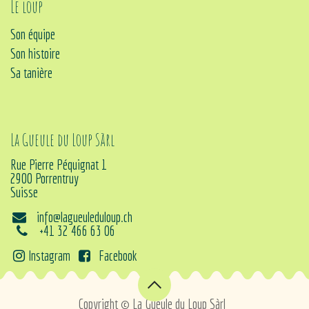
Le loup
Son équipe
Son histoire
Sa tanière
La Gueule du Loup Sàrl
Rue Pierre Péquignat 1
2900 Porrentruy
Suisse
info@lagueuleduloup.ch
+41 32 466 63 06
Instagram
Facebook
Copyright © La Gueule du Loup Sàrl