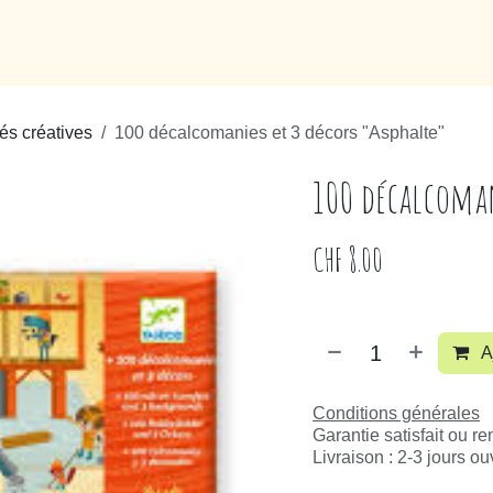
Loisirs
Puériculture
Maison
Marques
tés créatives
100 décalcomanies et 3 décors "Asphalte"
100 décalcoman
CHF
8.00
A
Conditions générales
Garantie satisfait ou r
Livraison : 2-3 jours o