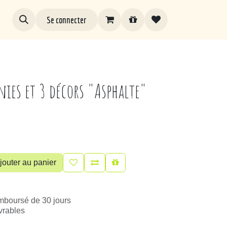
Se connecter
ies et 3 décors "Asphalte"
jouter au panier
emboursé de 30 jours
uvrables