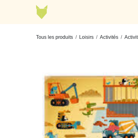
Se rendre au contenu
Jellycat
Cabaia
Mode
Tous les produits
Loisirs
Activités
Activi