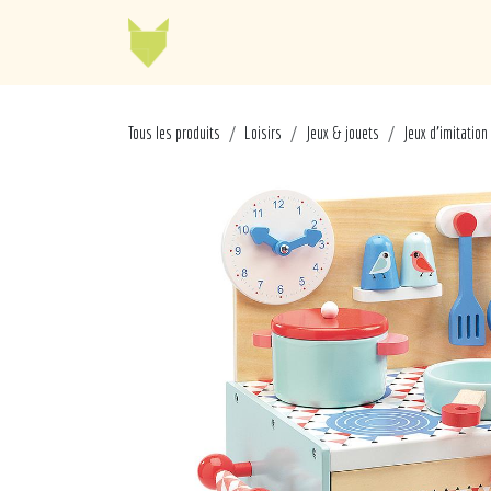
Se rendre au contenu
Jellycat
Cabaia
Mo
Tous les produits
Loisirs
Jeux & jouets
Jeux d'imitation