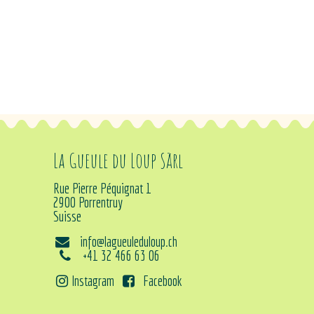
La Gueule du Loup Sàrl
Rue Pierre Péquignat 1
2900 Porrentruy
Suisse
info@lagueuleduloup.ch
+41 32 466 63 06
Instagram
Facebook