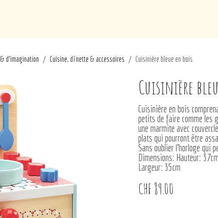
de
Loisirs
Puériculture
Maison
Marques
 & d'imagination
Cuisine, dînette & accessoires
Cuisinière bleue en bois
Cuisinière ble
Cuisinière en bois comprena
petits de faire comme les g
une marmite avec couvercle 
plats qui pourront être assa
Sans oublier l'horloge qui p
Dimensions: Hauteur: 37cm
Largeur: 35cm
CHF
89.00