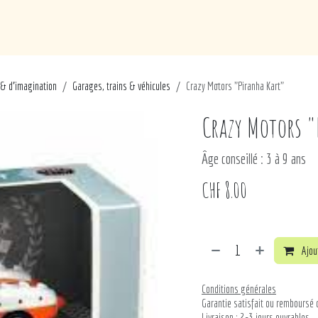
de
Loisirs
Puériculture
Maison
Marques
 & d'imagination
Garages, trains & véhicules
Crazy Motors "Piranha Kart"
Crazy Motors "
Âge conseillé : 3 à 9 ans
CHF
8.00
Ajout
Conditions générales
Garantie satisfait ou remboursé 
Livraison : 2-3 jours ouvrables