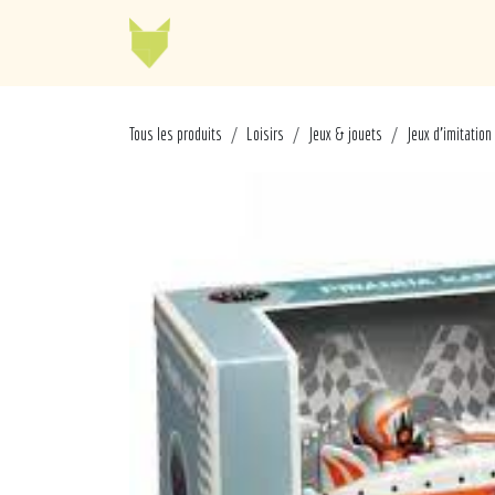
Se rendre au contenu
Jellycat
Cabaia
Mo
Tous les produits
Loisirs
Jeux & jouets
Jeux d'imitation