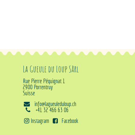
La Gueule du Loup Sàrl
Rue Pierre Péquignat 1
2900 Porrentruy
Suisse
info@lagueuleduloup.ch
+41 32 466 63 06
Instagram
Facebook