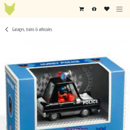
Se rendre au contenu
Garages, trains & véhicules