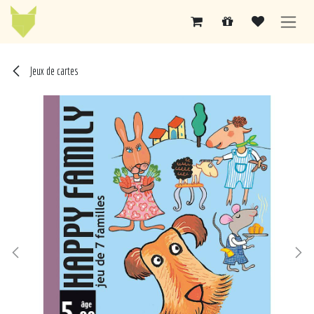
Se rendre au contenu
Jeux de cartes