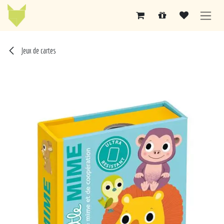
Se rendre au contenu
Jeux de cartes