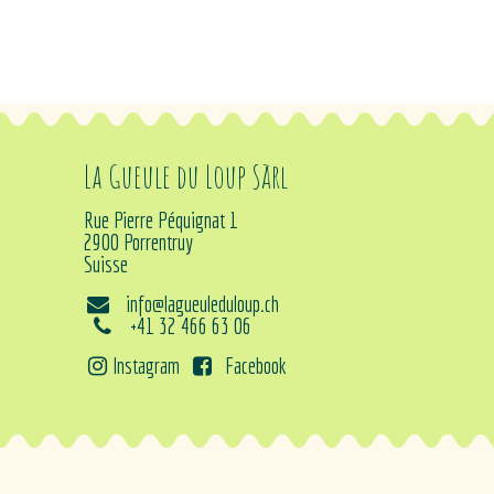
La Gueule du Loup Sàrl
Rue Pierre Péquignat 1
2900 Porrentruy
Suisse
info@lagueuleduloup.ch
+41 32 466 63 06
Instagram
Facebook