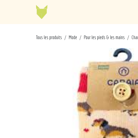
Se rendre au contenu
Jellycat
Cabaia
Mo
Tous les produits
Mode
Pour les pieds & les mains
Cha