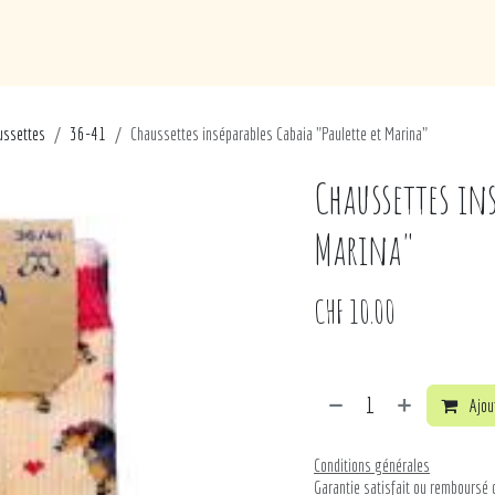
de
Loisirs
Puériculture
Maison
Marques
ussettes
36-41
Chaussettes inséparables Cabaia "Paulette et Marina"
Chaussettes ins
Marina"
CHF
10.00
Ajout
Conditions générales
Garantie satisfait ou remboursé 