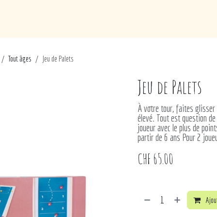
de
Loisirs
Puériculture
Maison
Marques
Tout âges
Jeu de Palets
Jeu de Palets
À votre tour, faites glisser
élevé. Tout est question de 
joueur avec le plus de point
partir de 6 ans Pour 2 joue
CHF
65.00
Ajout