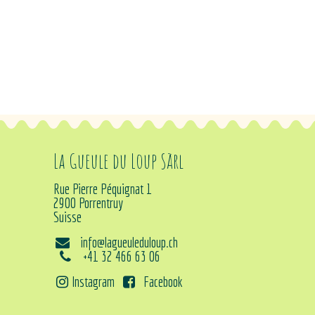
La Gueule du Loup Sàrl
Rue Pierre Péquignat 1
2900 Porrentruy
Suisse
info@lagueuleduloup.ch
+41 32 466 63 06
Instagram
Facebook