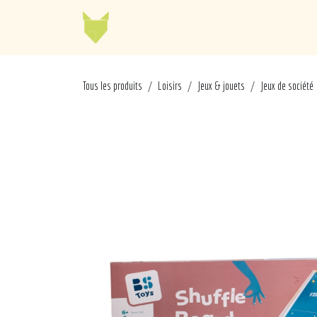
Se rendre au contenu
Jellycat
Cabaia
Mo
Tous les produits
Loisirs
Jeux & jouets
Jeux de société